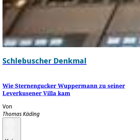
Schlebuscher Denkmal
Wie Sternengucker Wuppermann zu seiner
Leverkusener Villa kam
Von
Thomas Käding