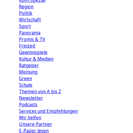
Köln-Spezial
Region
Politik
Wirtschaft
Sport
Panorama
Promis & TV
Freizeit
Gewinnspiele
Kultur & Medien
Ratgeber
Meinung
Green
Schule
Themen von A bis Z
Newsletter
Podcasts
Services und Empfehlungen
Wir helfen
Unsere Partner
E-Paper lesen