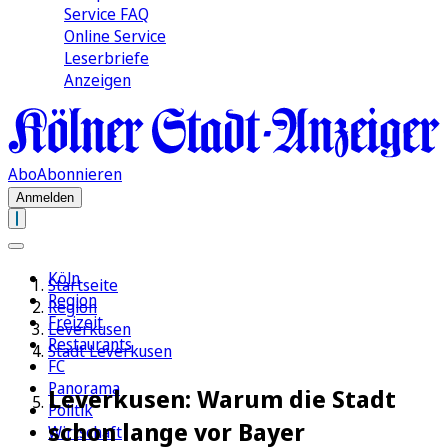
Service FAQ
Online Service
Leserbriefe
Anzeigen
Abo
Abonnieren
Anmelden
Köln
Startseite
Region
Region
Freizeit
Leverkusen
Restaurants
Stadt Leverkusen
FC
Panorama
Leverkusen: Warum die Stadt
Politik
schon lange vor Bayer
Wirtschaft