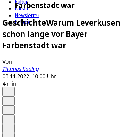
Kultur
Farbenstadt war
Rätsel
Newsletter
Geschichte
Warum Leverkusen
E-Paper
schon lange vor Bayer
Farbenstadt war
Von
Thomas Käding
03.11.2022, 10:00 Uhr
4 min
Auf Google bevorzugen
Anhören
Schrift
Merken
Drucken
Teilen