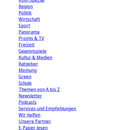
Köln-Spezial
Region
Politik
Wirtschaft
Sport
Panorama
Promis & TV
Freizeit
Gewinnspiele
Kultur & Medien
Ratgeber
Meinung
Green
Schule
Themen von A bis Z
Newsletter
Podcasts
Services und Empfehlungen
Wir helfen
Unsere Partner
E-Paper lesen