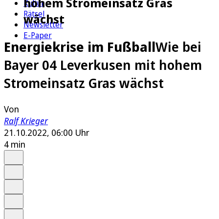
hohem Stromeinsatz Gras
Kultur
Rätsel
wächst
Newsletter
E-Paper
Energiekrise im Fußball
Wie bei
Bayer 04 Leverkusen mit hohem
Stromeinsatz Gras wächst
Von
Ralf Krieger
21.10.2022, 06:00 Uhr
4 min
Auf Google bevorzugen
Anhören
Schrift
Merken
Drucken