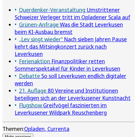
Querdenker-Veranstaltung
Umstrittener
Schweizer Verleger tritt im Opladener Scala auf
Grünen-Anfrage
Was die Stadt Leverkusen
beim KI-Ausbau bremst
„Lev singt wieder“
Nach sieben Jahren Pause
kehrt das Mitsingkonzert zurück nach
Leverkusen
Ferienaktion
Finanzpolitiker retten
Sommerspektakel für Kinder in Leverkusen
Debatte
So soll Leverkusen endlich digitaler
werden
21. Auflage
80 Vereine und Institutionen
beteiligen sich an der Leverkusener Kunstnacht
Flugshow
Greifvögel faszinierten im
Leverkusener Wildpark Reuschenberg
Themen:
Opladen
Currenta
Mehr anzeigen