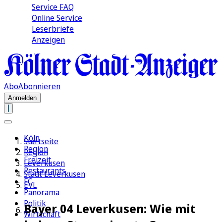
Service FAQ
Online Service
Leserbriefe
Anzeigen
Abo
Abonnieren
Anmelden
Köln
Startseite
Region
Region
Freizeit
Leverkusen
Restaurants
Stadt Leverkusen
FC
EVL
Panorama
Politik
Bayer 04 Leverkusen: Wie mit
Wirtschaft