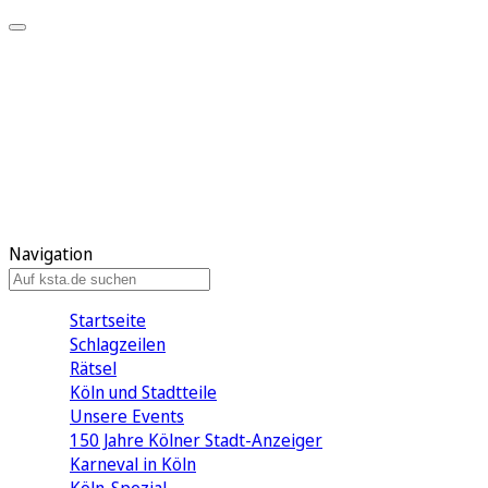
Mein KStA
Meine Artikel
Meine Region
Meine Newsletter
Mein KStA PLUS
Mein E-Paper
Navigation
Startseite
Schlagzeilen
Rätsel
Köln und Stadtteile
Unsere Events
150 Jahre Kölner Stadt-Anzeiger
Karneval in Köln