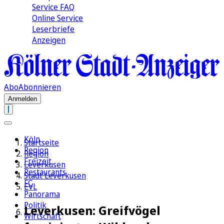
Service FAQ
Online Service
Leserbriefe
Anzeigen
Abo
Abonnieren
Anmelden
Köln
Startseite
Region
Region
Freizeit
Leverkusen
Restaurants
Stadt Leverkusen
FC
EVL
Panorama
Politik
Leverkusen: Greifvögel
Wirtschaft