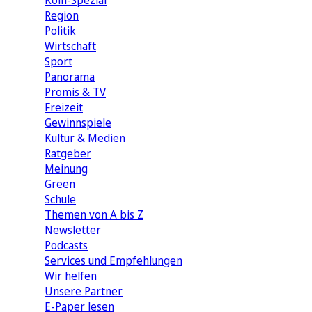
Köln-Spezial
Region
Politik
Wirtschaft
Sport
Panorama
Promis & TV
Freizeit
Gewinnspiele
Kultur & Medien
Ratgeber
Meinung
Green
Schule
Themen von A bis Z
Newsletter
Podcasts
Services und Empfehlungen
Wir helfen
Unsere Partner
E-Paper lesen