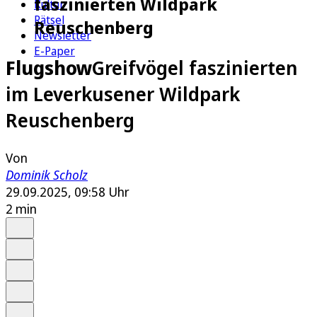
faszinierten Wildpark
Kultur
Rätsel
Reuschenberg
Newsletter
E-Paper
Flugshow
Greifvögel faszinierten
im Leverkusener Wildpark
Reuschenberg
Von
Dominik Scholz
29.09.2025, 09:58 Uhr
2 min
Auf Google bevorzugen
Anhören
Schrift
Merken
Drucken