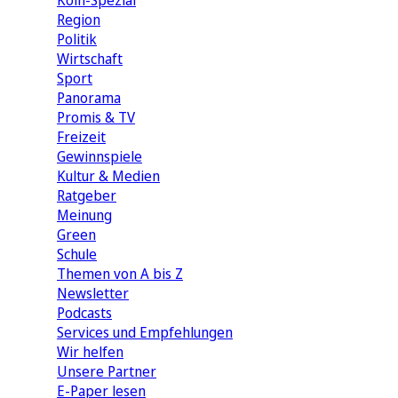
Köln-Spezial
Region
Politik
Wirtschaft
Sport
Panorama
Promis & TV
Freizeit
Gewinnspiele
Kultur & Medien
Ratgeber
Meinung
Green
Schule
Themen von A bis Z
Newsletter
Podcasts
Services und Empfehlungen
Wir helfen
Unsere Partner
E-Paper lesen