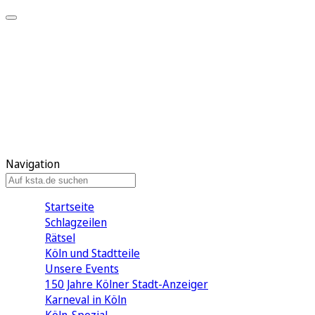
Mein KStA
Meine Artikel
Meine Region
Meine Newsletter
Mein KStA PLUS
Mein E-Paper
Navigation
Startseite
Schlagzeilen
Rätsel
Köln und Stadtteile
Unsere Events
150 Jahre Kölner Stadt-Anzeiger
Karneval in Köln