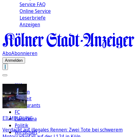
Service FAQ
Online Service
Leserbriefe
Anzeigen
Abo
Abonnieren
Anmelden
Köln
Region
Freizeit
Restaurants
FC
EILMELDUNG
Panorama
Politik
Verdacht auf illegales Rennen: Zwei Tote bei schwerem
Wirtschaft
Motorradunfall auf der L124 in Köln