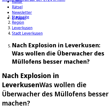
Kultur
Rätsel
Newsletter
Startseite
E-Paper
Region
Leverkusen
Stadt Leverkusen
Nach Explosion in Leverkusen:
Was wollen die Überwacher des
Müllofens besser machen?
Nach Explosion in
Leverkusen
Was wollen die
Überwacher des Müllofens besser
machen?