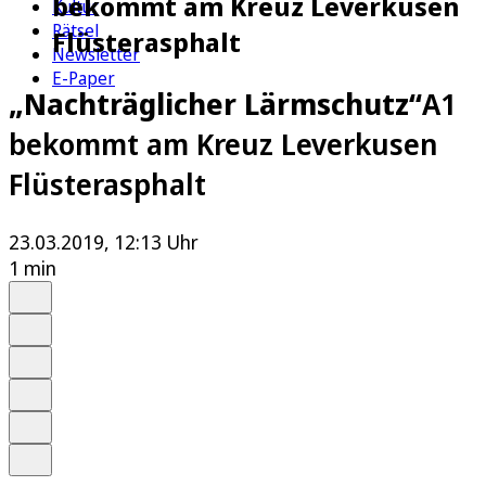
bekommt am Kreuz Leverkusen
Kultur
Rätsel
Flüsterasphalt
Newsletter
E-Paper
„Nachträglicher Lärmschutz“
A1
bekommt am Kreuz Leverkusen
Flüsterasphalt
23.03.2019, 12:13 Uhr
1 min
Auf Google bevorzugen
Anhören
Schrift
Merken
Drucken
Teilen