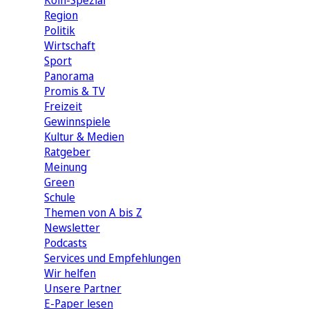
Köln-Spezial
Region
Politik
Wirtschaft
Sport
Panorama
Promis & TV
Freizeit
Gewinnspiele
Kultur & Medien
Ratgeber
Meinung
Green
Schule
Themen von A bis Z
Newsletter
Podcasts
Services und Empfehlungen
Wir helfen
Unsere Partner
E-Paper lesen