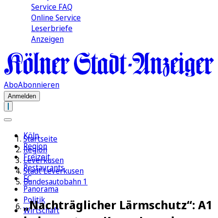
Service FAQ
Online Service
Leserbriefe
Anzeigen
Abo
Abonnieren
Anmelden
Köln
Startseite
Region
Region
Freizeit
Leverkusen
Restaurants
Stadt Leverkusen
FC
Bundesautobahn 1
Panorama
Politik
„Nachträglicher Lärmschutz“: A1
Wirtschaft