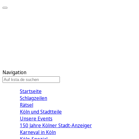
Mein KStA
Meine Artikel
Meine Region
Meine Newsletter
Mein KStA PLUS
Mein E-Paper
Navigation
Startseite
Schlagzeilen
Rätsel
Köln und Stadtteile
Unsere Events
150 Jahre Kölner Stadt-Anzeiger
Karneval in Köln