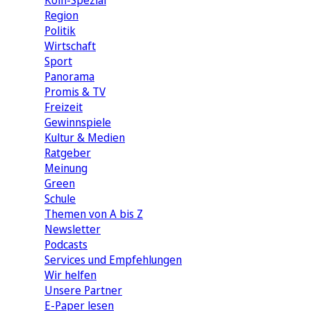
Köln-Spezial
Region
Politik
Wirtschaft
Sport
Panorama
Promis & TV
Freizeit
Gewinnspiele
Kultur & Medien
Ratgeber
Meinung
Green
Schule
Themen von A bis Z
Newsletter
Podcasts
Services und Empfehlungen
Wir helfen
Unsere Partner
E-Paper lesen