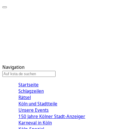
Mein KStA
Meine Artikel
Meine Region
Meine Newsletter
Mein KStA PLUS
Mein E-Paper
Navigation
Startseite
Schlagzeilen
Rätsel
Köln und Stadtteile
Unsere Events
150 Jahre Kölner Stadt-Anzeiger
Karneval in Köln