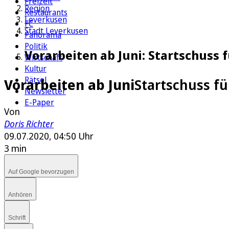
Freizeit
Region
Restaurants
Leverkusen
FC
Stadt Leverkusen
Panorama
Politik
Vorarbeiten ab Juni: Startschuss
Wirtschaft
Kultur
Rätsel
Vorarbeiten ab Juni
Startschuss f
Newsletter
E-Paper
Von
Doris Richter
09.07.2020, 04:50 Uhr
3 min
Auf Google bevorzugen
Anhören
Schrift