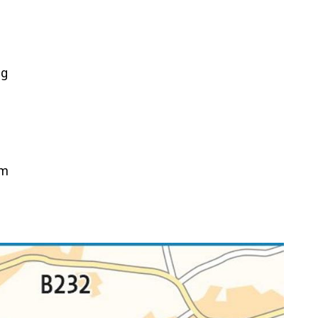
ng
em