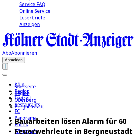
Service FAQ
Online Service
Leserbriefe
Anzeigen
Abo
Abonnieren
Anmelden
Köln
Startseite
Region
Region
Freizeit
Oberberg
Restaurants
Bergneustadt
FC
Panorama
Bauarbeiten lösen Alarm für 60
Politik
Feuerwehrleute in Bergneustadt
Wirtschaft