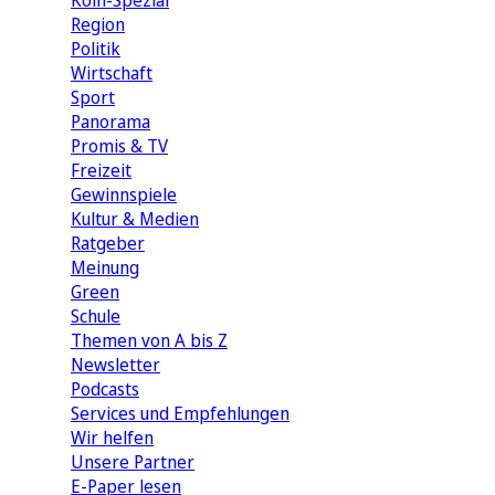
Köln-Spezial
Region
Politik
Wirtschaft
Sport
Panorama
Promis & TV
Freizeit
Gewinnspiele
Kultur & Medien
Ratgeber
Meinung
Green
Schule
Themen von A bis Z
Newsletter
Podcasts
Services und Empfehlungen
Wir helfen
Unsere Partner
E-Paper lesen