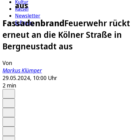
Kultur
aus
Rätsel
Newsletter
Fassadenbrand
Feuerwehr rückt
E-Paper
erneut an die Kölner Straße in
Bergneustadt aus
Von
Markus Klümper
29.05.2024, 10:00 Uhr
2 min
Auf Google bevorzugen
Anhören
Schrift
Merken
Drucken
Teilen