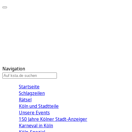
Mein KStA
Meine Artikel
Meine Region
Meine Newsletter
Mein KStA PLUS
Mein E-Paper
Navigation
Startseite
Schlagzeilen
Rätsel
Köln und Stadtteile
Unsere Events
150 Jahre Kölner Stadt-Anzeiger
Karneval in Köln