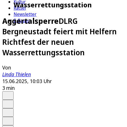
Kultur
Wasserrettungsstation
Rätsel
Newsletter
Aggertalsperre
DLRG
E-Paper
Bergneustadt feiert mit Helfern
Richtfest der neuen
Wasserrettungsstation
Von
Linda Thielen
15.06.2025, 10:03 Uhr
3 min
Auf Google bevorzugen
Anhören
Schrift
Merken