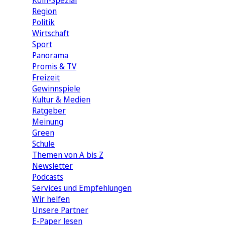
Köln-Spezial
Region
Politik
Wirtschaft
Sport
Panorama
Promis & TV
Freizeit
Gewinnspiele
Kultur & Medien
Ratgeber
Meinung
Green
Schule
Themen von A bis Z
Newsletter
Podcasts
Services und Empfehlungen
Wir helfen
Unsere Partner
E-Paper lesen