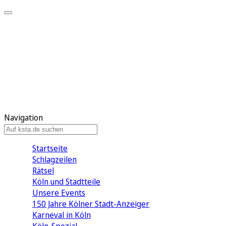
Mein KStA
Meine Artikel
Meine Region
Meine Newsletter
Mein KStA PLUS
Mein E-Paper
Navigation
Startseite
Schlagzeilen
Rätsel
Köln und Stadtteile
Unsere Events
150 Jahre Kölner Stadt-Anzeiger
Karneval in Köln