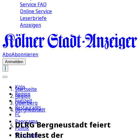
Service FAQ
Online Service
Leserbriefe
Anzeigen
Abo
Abonnieren
Anmelden
Köln
Startseite
Region
Region
Freizeit
Oberberg
Restaurants
Bergneustadt
FC
Panorama
DLRG Bergneustadt feiert
Politik
Richtfest der
Wirtschaft