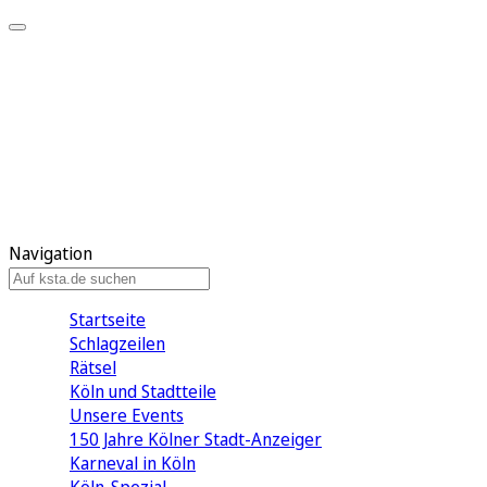
Mein KStA
Meine Artikel
Meine Region
Meine Newsletter
Mein KStA PLUS
Mein E-Paper
Navigation
Startseite
Schlagzeilen
Rätsel
Köln und Stadtteile
Unsere Events
150 Jahre Kölner Stadt-Anzeiger
Karneval in Köln