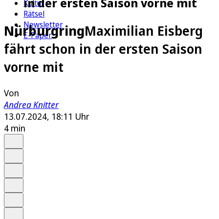
in der ersten Saison vorne mit
Kultur
Rätsel
Newsletter
Nürburgring
Maximilian Eisberg
E-Paper
fährt schon in der ersten Saison
vorne mit
Von
Andrea Knitter
13.07.2024, 18:11 Uhr
4 min
Auf Google bevorzugen
Anhören
Schrift
Merken
Drucken
Teilen