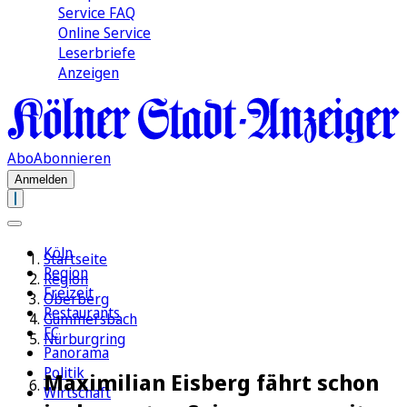
Service FAQ
Online Service
Leserbriefe
Anzeigen
Abo
Abonnieren
Anmelden
Köln
Startseite
Region
Region
Freizeit
Oberberg
Restaurants
Gummersbach
FC
Nürburgring
Panorama
Politik
Maximilian Eisberg fährt schon
Wirtschaft