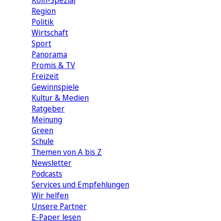
Köln-Spezial
Region
Politik
Wirtschaft
Sport
Panorama
Promis & TV
Freizeit
Gewinnspiele
Kultur & Medien
Ratgeber
Meinung
Green
Schule
Themen von A bis Z
Newsletter
Podcasts
Services und Empfehlungen
Wir helfen
Unsere Partner
E-Paper lesen