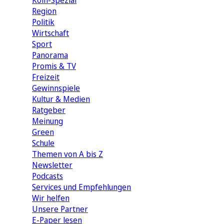
Köln-Spezial
Region
Politik
Wirtschaft
Sport
Panorama
Promis & TV
Freizeit
Gewinnspiele
Kultur & Medien
Ratgeber
Meinung
Green
Schule
Themen von A bis Z
Newsletter
Podcasts
Services und Empfehlungen
Wir helfen
Unsere Partner
E-Paper lesen