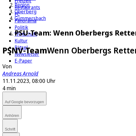
Freizeit
Region
Restaurants
Oberberg
FC
Gummersbach
Panorama
Politik
PSU-Team: Wenn Oberbergs Retter
Wirtschaft
Kultur
Rätsel
PSNV-Team
Wenn Oberbergs Retter
Newsletter
E-Paper
Von
Andreas Arnold
11.11.2023, 08:00 Uhr
4 min
Auf Google bevorzugen
Anhören
Schrift