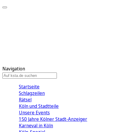
Mein KStA
Meine Artikel
Meine Region
Meine Newsletter
Mein KStA PLUS
Mein E-Paper
Navigation
Startseite
Schlagzeilen
Rätsel
Köln und Stadtteile
Unsere Events
150 Jahre Kölner Stadt-Anzeiger
Karneval in Köln