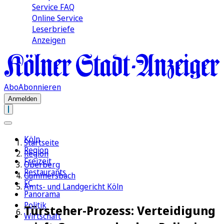
Service FAQ
Online Service
Leserbriefe
Anzeigen
Abo
Abonnieren
Anmelden
Köln
Startseite
Region
Region
Freizeit
Oberberg
Restaurants
Gummersbach
FC
Amts- und Landgericht Köln
Panorama
Politik
Türsteher-Prozess: Verteidigung
Wirtschaft