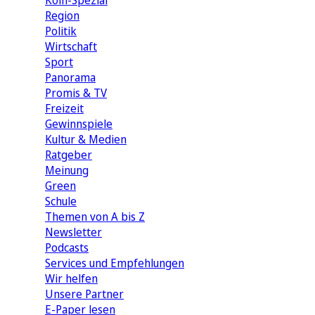
Köln-Spezial
Region
Politik
Wirtschaft
Sport
Panorama
Promis & TV
Freizeit
Gewinnspiele
Kultur & Medien
Ratgeber
Meinung
Green
Schule
Themen von A bis Z
Newsletter
Podcasts
Services und Empfehlungen
Wir helfen
Unsere Partner
E-Paper lesen