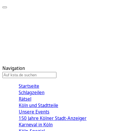
Mein KStA
Meine Artikel
Meine Region
Meine Newsletter
Mein KStA PLUS
Mein E-Paper
Navigation
Startseite
Schlagzeilen
Rätsel
Köln und Stadtteile
Unsere Events
150 Jahre Kölner Stadt-Anzeiger
Karneval in Köln