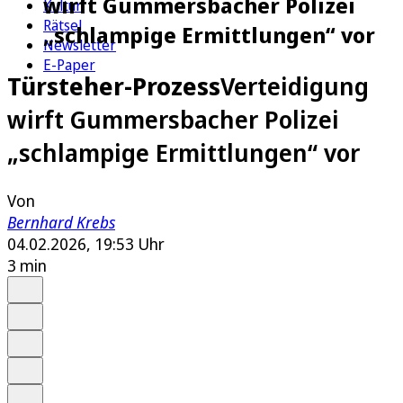
wirft Gummersbacher Polizei
Kultur
Rätsel
„schlampige Ermittlungen“ vor
Newsletter
E-Paper
Türsteher-Prozess
Verteidigung
wirft Gummersbacher Polizei
„schlampige Ermittlungen“ vor
Von
Bernhard Krebs
04.02.2026, 19:53 Uhr
3 min
Auf Google bevorzugen
Anhören
Schrift
Merken
Drucken