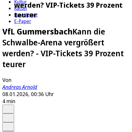
Kultur
werden? VIP-Tickets 39 Prozent
Rätsel
teurer
Newsletter
E-Paper
VfL Gummersbach
Kann die
Schwalbe-Arena vergrößert
werden? - VIP-Tickets 39 Prozent
teurer
Von
Andreas Arnold
08.01.2026, 00:36 Uhr
4 min
Auf Google bevorzugen
Anhören
Schrift