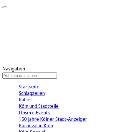
Mein KStA
Meine Artikel
Meine Region
Meine Newsletter
Mein KStA PLUS
Mein E-Paper
Navigation
Startseite
Schlagzeilen
Rätsel
Köln und Stadtteile
Unsere Events
150 Jahre Kölner Stadt-Anzeiger
Karneval in Köln