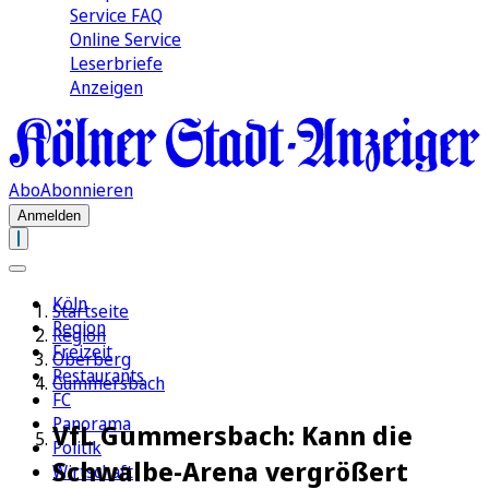
Service FAQ
Online Service
Leserbriefe
Anzeigen
Abo
Abonnieren
Anmelden
Köln
Startseite
Region
Region
Freizeit
Oberberg
Restaurants
Gummersbach
FC
Panorama
VfL Gummersbach: Kann die
Politik
Schwalbe-Arena vergrößert
Wirtschaft