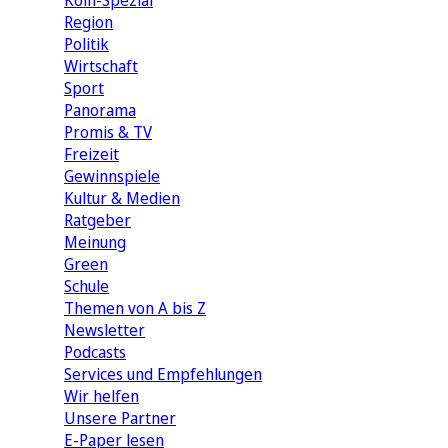
Köln-Spezial
Region
Politik
Wirtschaft
Sport
Panorama
Promis & TV
Freizeit
Gewinnspiele
Kultur & Medien
Ratgeber
Meinung
Green
Schule
Themen von A bis Z
Newsletter
Podcasts
Services und Empfehlungen
Wir helfen
Unsere Partner
E-Paper lesen