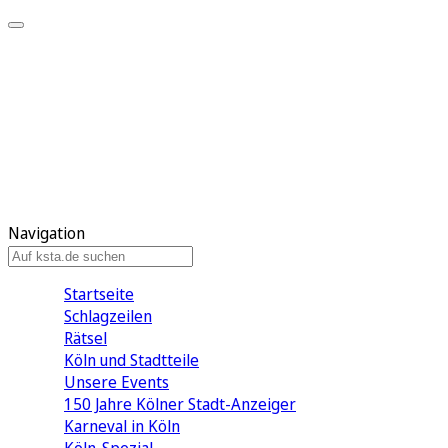
Mein KStA
Meine Artikel
Meine Region
Meine Newsletter
Mein KStA PLUS
Mein E-Paper
Navigation
Startseite
Schlagzeilen
Rätsel
Köln und Stadtteile
Unsere Events
150 Jahre Kölner Stadt-Anzeiger
Karneval in Köln