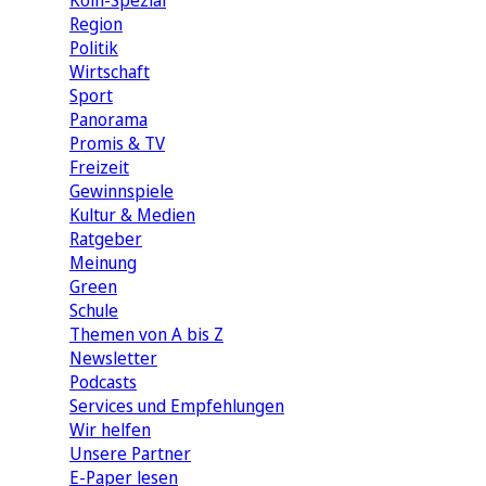
Köln-Spezial
Region
Politik
Wirtschaft
Sport
Panorama
Promis & TV
Freizeit
Gewinnspiele
Kultur & Medien
Ratgeber
Meinung
Green
Schule
Themen von A bis Z
Newsletter
Podcasts
Services und Empfehlungen
Wir helfen
Unsere Partner
E-Paper lesen