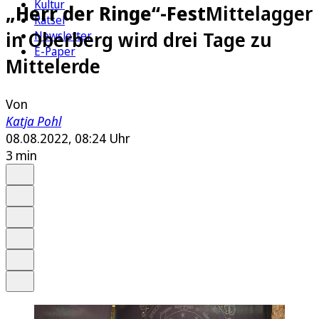
Kultur
„Herr der Ringe“-Fest
Mittelagger
Rätsel
in Oberberg wird drei Tage zu
Newsletter
E-Paper
Mittelerde
Von
Katja Pohl
08.08.2022, 08:24 Uhr
3 min
Auf Google bevorzugen
Anhören
Schrift
Merken
Drucken
Teilen