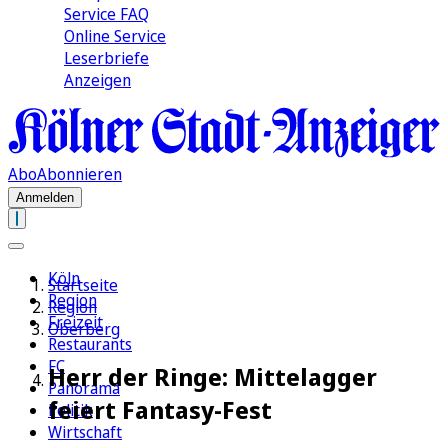
Service FAQ
Online Service
Leserbriefe
Anzeigen
Abo
Abonnieren
Anmelden
Köln
Startseite
Region
Region
Freizeit
Oberberg
Restaurants
FC
Herr der Ringe: Mittelagger
Panorama
feiert Fantasy-Fest
Politik
Wirtschaft