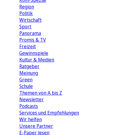
Köln-Spezial
Region
Politik
Wirtschaft
Sport
Panorama
Promis & TV
Freizeit
Gewinnspiele
Kultur & Medien
Ratgeber
Meinung
Green
Schule
Themen von A bis Z
Newsletter
Podcasts
Services und Empfehlungen
Wir helfen
Unsere Partner
E-Paper lesen