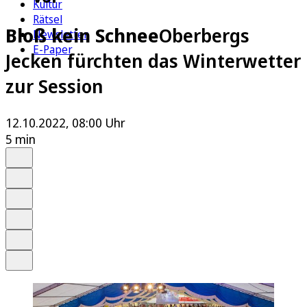
Kultur
Rätsel
Bloß kein Schnee
Oberbergs
Newsletter
E-Paper
Jecken fürchten das Winterwetter
zur Session
12.10.2022, 08:00 Uhr
5 min
Auf Google bevorzugen
Anhören
Schrift
Merken
Drucken
Teilen