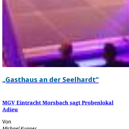
„Gasthaus an der Seelhardt“
MGV Eintracht Morsbach sagt Probenlokal
Adieu
Von
Michael Kupper