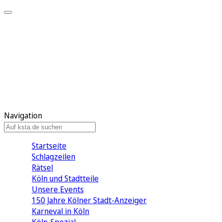
Mein KStA
Meine Artikel
Meine Region
Meine Newsletter
Mein KStA PLUS
Mein E-Paper
Navigation
Startseite
Schlagzeilen
Rätsel
Köln und Stadtteile
Unsere Events
150 Jahre Kölner Stadt-Anzeiger
Karneval in Köln