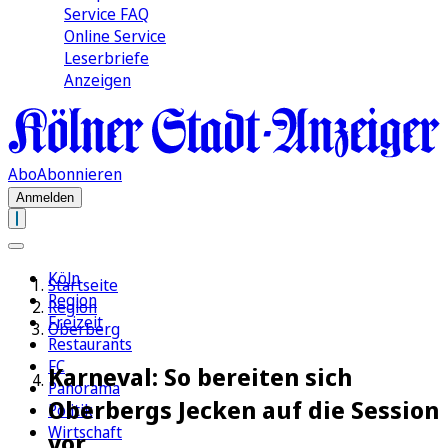
Service FAQ
Online Service
Leserbriefe
Anzeigen
Abo
Abonnieren
Anmelden
Köln
Startseite
Region
Region
Freizeit
Oberberg
Restaurants
FC
Karneval: So bereiten sich
Panorama
Oberbergs Jecken auf die Session
Politik
Wirtschaft
vor