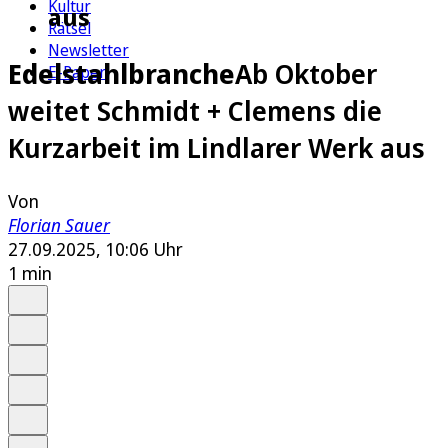
Kultur
aus
Rätsel
Newsletter
Edelstahlbranche
Ab Oktober
E-Paper
weitet Schmidt + Clemens die
Kurzarbeit im Lindlarer Werk aus
Von
Florian Sauer
27.09.2025, 10:06 Uhr
1 min
Auf Google bevorzugen
Anhören
Schrift
Merken
Drucken
Teilen