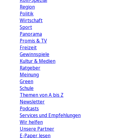
Köln-Spezial
Region
Politik
Wirtschaft
Sport
Panorama
Promis & TV
Freizeit
Gewinnspiele
Kultur & Medien
Ratgeber
Meinung
Green
Schule
Themen von A bis Z
Newsletter
Podcasts
Services und Empfehlungen
Wir helfen
Unsere Partner
E-Paper lesen