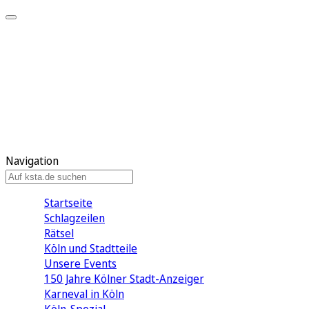
Mein KStA
Meine Artikel
Meine Region
Meine Newsletter
Mein KStA PLUS
Mein E-Paper
Navigation
Startseite
Schlagzeilen
Rätsel
Köln und Stadtteile
Unsere Events
150 Jahre Kölner Stadt-Anzeiger
Karneval in Köln