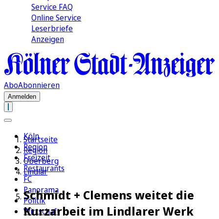
Service FAQ
Online Service
Leserbriefe
Anzeigen
Abo
Abonnieren
Anmelden
Köln
Startseite
Region
Region
Freizeit
Oberberg
Restaurants
Lindlar
FC
Panorama
Schmidt + Clemens weitet die
Politik
Kurzarbeit im Lindlarer Werk
Wirtschaft