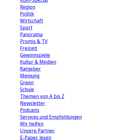
Köln-Spezial
Region
Politik
Wirtschaft
Sport
Panorama
Promis & TV
Freizeit
Gewinnspiele
Kultur & Medien
Ratgeber
Meinung
Green
Schule
Themen von A bis Z
Newsletter
Podcasts
Services und Empfehlungen
Wir helfen
Unsere Partner
E-Paper lesen