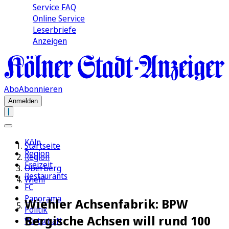
Service FAQ
Online Service
Leserbriefe
Anzeigen
Abo
Abonnieren
Anmelden
Köln
Startseite
Region
Region
Freizeit
Oberberg
Restaurants
Wiehl
FC
Panorama
Wiehler Achsenfabrik: BPW
Politik
Bergische Achsen will rund 100
Wirtschaft