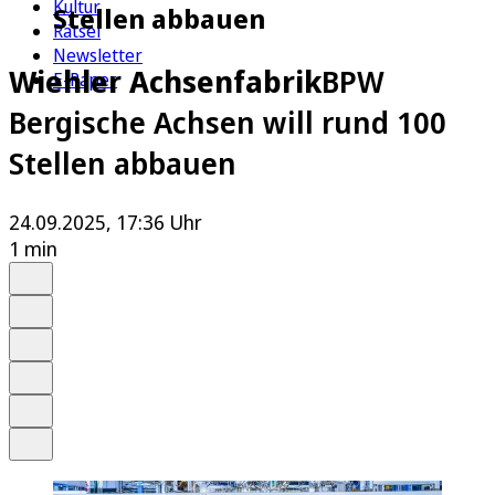
Kultur
Stellen abbauen
Rätsel
Newsletter
Wiehler Achsenfabrik
BPW
E-Paper
Bergische Achsen will rund 100
Stellen abbauen
24.09.2025, 17:36 Uhr
1 min
Auf Google bevorzugen
Anhören
Schrift
Merken
Drucken
Teilen