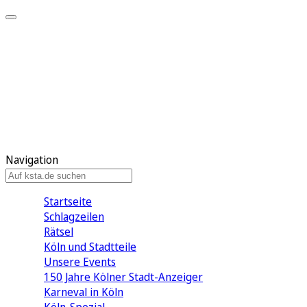
Mein KStA
Meine Artikel
Meine Region
Meine Newsletter
Mein KStA PLUS
Mein E-Paper
Navigation
Startseite
Schlagzeilen
Rätsel
Köln und Stadtteile
Unsere Events
150 Jahre Kölner Stadt-Anzeiger
Karneval in Köln