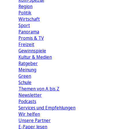
Köln-Spezial
Region
Politik
Wirtschaft
Sport
Panorama
Promis & TV
Freizeit
Gewinnspiele
Kultur & Medien
Ratgeber
Meinung
Green
Schule
Themen von A bis Z
Newsletter
Podcasts
Services und Empfehlungen
Wir helfen
Unsere Partner
E-Paper lesen