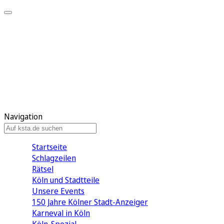
Mein KStA
Meine Artikel
Meine Region
Meine Newsletter
Mein KStA PLUS
Mein E-Paper
Navigation
Startseite
Schlagzeilen
Rätsel
Köln und Stadtteile
Unsere Events
150 Jahre Kölner Stadt-Anzeiger
Karneval in Köln