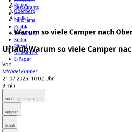
Freizeit
Region
Restaurants
Oberberg
FC
Lindlar
Panorama
Politik
Warum so viele Camper nach Ob
Wirtschaft
Kultur
Rätsel
Urlaub
Warum so viele Camper na
Newsletter
E-Paper
Von
Michael Kupper
21.07.2025, 10:02 Uhr
3 min
Auf Google bevorzugen
Anhören
Schrift