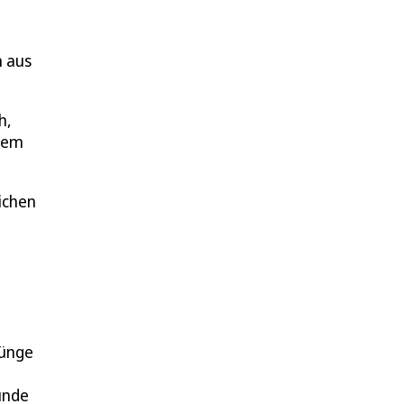
n aus
h,
lem
ichen
rünge
unde