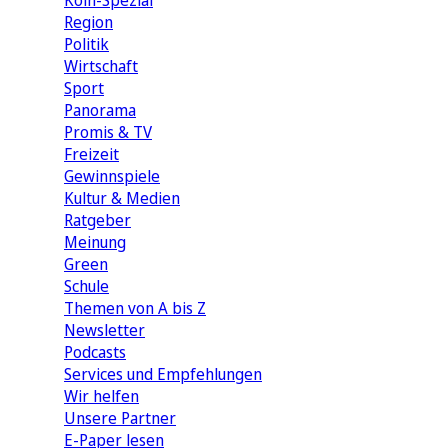
Köln-Spezial
Region
Politik
Wirtschaft
Sport
Panorama
Promis & TV
Freizeit
Gewinnspiele
Kultur & Medien
Ratgeber
Meinung
Green
Schule
Themen von A bis Z
Newsletter
Podcasts
Services und Empfehlungen
Wir helfen
Unsere Partner
E-Paper lesen