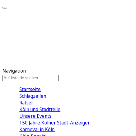
Mein KStA
Meine Artikel
Meine Region
Meine Newsletter
Mein KStA PLUS
Mein E-Paper
Navigation
Startseite
Schlagzeilen
Rätsel
Köln und Stadtteile
Unsere Events
150 Jahre Kölner Stadt-Anzeiger
Karneval in Köln