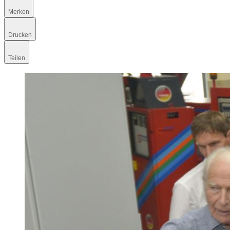
Merken
Drucken
Teilen