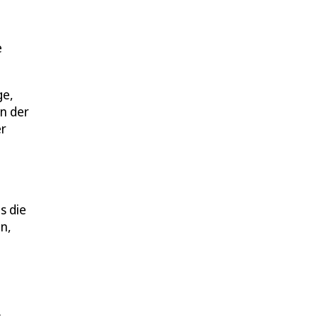
e
ge,
n der
er
s die
n,
.