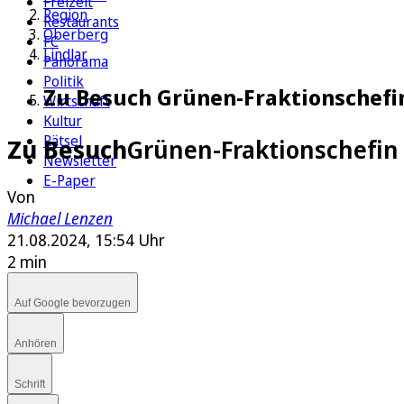
Freizeit
Region
Restaurants
Oberberg
FC
Lindlar
Panorama
Politik
Zu Besuch Grünen-Fraktionschefin
Wirtschaft
Kultur
Rätsel
Zu Besuch
Grünen-Fraktionschefin 
Newsletter
E-Paper
Von
Michael Lenzen
21.08.2024, 15:54 Uhr
2 min
Auf Google bevorzugen
Anhören
Schrift