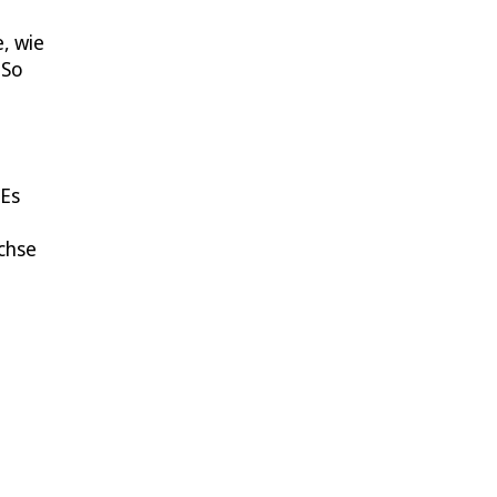
, wie
 So
 Es
achse