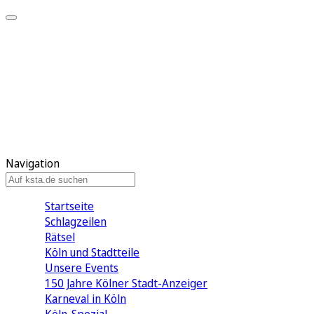
Mein KStA
Meine Artikel
Meine Region
Meine Newsletter
Mein KStA PLUS
Mein E-Paper
Navigation
Startseite
Schlagzeilen
Rätsel
Köln und Stadtteile
Unsere Events
150 Jahre Kölner Stadt-Anzeiger
Karneval in Köln