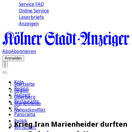
Service FAQ
Online Service
Leserbriefe
Anzeigen
Abo
Abonnieren
Anmelden
Köln
Startseite
Region
Region
Freizeit
Oberberg
Restaurants
Marienheide
FC
Nahostkonflikt
Panorama
Politik
Krieg Iran Marienheider durften
Wirtschaft