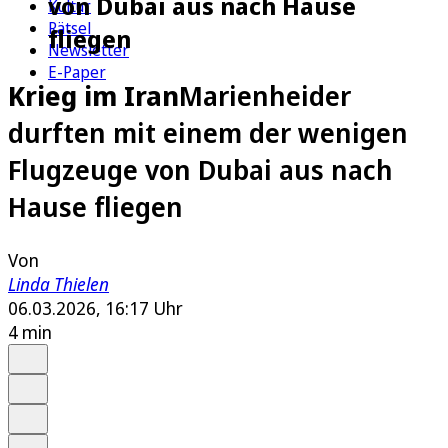
von Dubai aus nach Hause
Kultur
Rätsel
fliegen
Newsletter
E-Paper
Krieg im Iran
Marienheider
durften mit einem der wenigen
Flugzeuge von Dubai aus nach
Hause fliegen
Von
Linda Thielen
06.03.2026, 16:17 Uhr
4 min
Auf Google bevorzugen
Anhören
Schrift
Merken