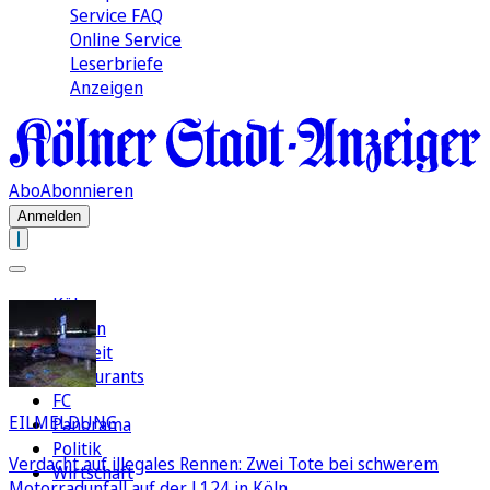
Service FAQ
Online Service
Leserbriefe
Anzeigen
Abo
Abonnieren
Anmelden
Köln
Region
Freizeit
Restaurants
FC
EILMELDUNG
Panorama
Politik
Verdacht auf illegales Rennen: Zwei Tote bei schwerem
Wirtschaft
Motorradunfall auf der L124 in Köln