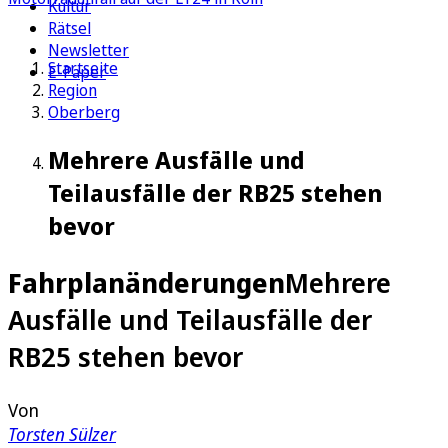
Kultur
Rätsel
Newsletter
Startseite
E-Paper
Region
Oberberg
Mehrere Ausfälle und
Teilausfälle der RB25 stehen
bevor
Fahrplanänderungen
Mehrere
Ausfälle und Teilausfälle der
RB25 stehen bevor
Von
Torsten Sülzer