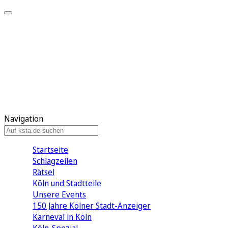
Mein KStA
Meine Artikel
Meine Region
Meine Newsletter
Mein KStA PLUS
Mein E-Paper
Navigation
Startseite
Schlagzeilen
Rätsel
Köln und Stadtteile
Unsere Events
150 Jahre Kölner Stadt-Anzeiger
Karneval in Köln