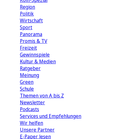
Köln-Spezial
Region
Politik
Wirtschaft
Sport
Panorama
Promis & TV
Freizeit
Gewinnspiele
Kultur & Medien
Ratgeber
Meinung
Green
Schule
Themen von A bis Z
Newsletter
Podcasts
Services und Empfehlungen
Wir helfen
Unsere Partner
E-Paper lesen