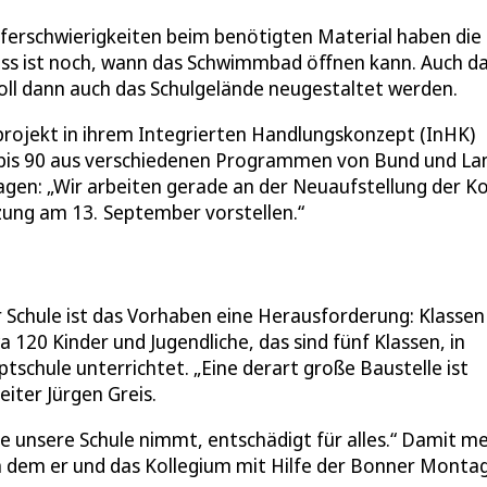
ieferschwierigkeiten beim benötigten Material haben die
ss ist noch, wann das Schwimmbad öffnen kann. Auch d
soll dann auch das Schulgelände neugestaltet werden.
eprojekt in ihrem Integrierten Handlungskonzept (InHK)
bis 90 aus verschiedenen Programmen von Bund und La
agen: „Wir arbeiten gerade an der Neuaufstellung der K
zung am 13. September vorstellen.“
r Schule ist das Vorhaben eine Herausforderung: Klassen
20 Kinder und Jugendliche, das sind fünf Klassen, in
chule unterrichtet. „Eine derart große Baustelle ist
eiter Jürgen Greis.
die unsere Schule nimmt, entschädigt für alles.“ Damit m
 dem er und das Kollegium mit Hilfe der Bonner Monta