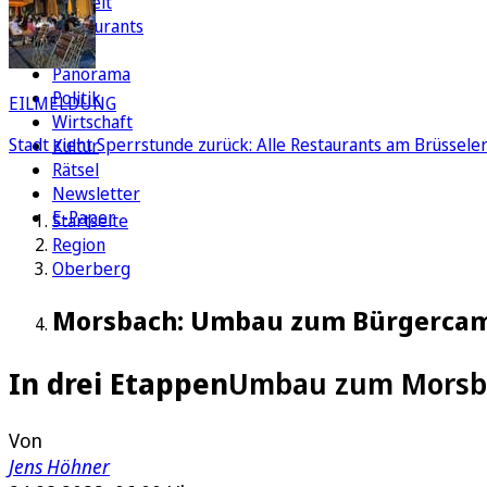
Freizeit
Restaurants
FC
Panorama
Politik
EILMELDUNG
Wirtschaft
Stadt zieht Sperrstunde zurück: Alle Restaurants am Brüssel
Kultur
Rätsel
Newsletter
E-Paper
Startseite
Region
Oberberg
Morsbach: Umbau zum Bürgerca
In drei Etappen
Umbau zum Morsba
Von
Jens Höhner