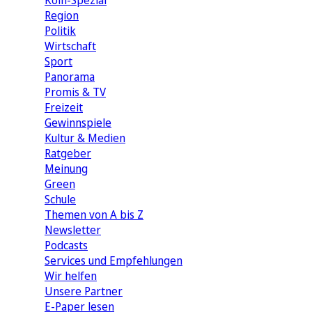
Köln-Spezial
Region
Politik
Wirtschaft
Sport
Panorama
Promis & TV
Freizeit
Gewinnspiele
Kultur & Medien
Ratgeber
Meinung
Green
Schule
Themen von A bis Z
Newsletter
Podcasts
Services und Empfehlungen
Wir helfen
Unsere Partner
E-Paper lesen