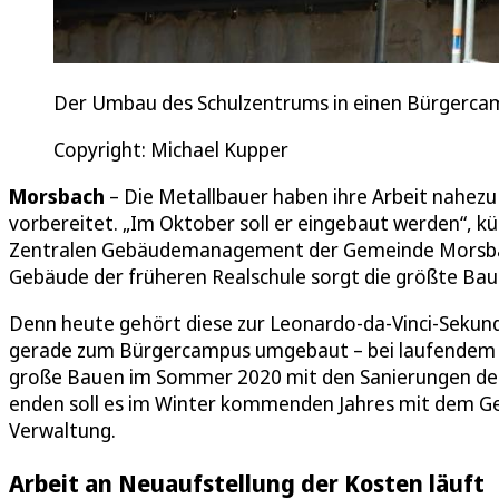
Der Umbau des Schul­zen­trums in einen Bür­ger­cam­
Copyright: Michael Kupper
Morsbach
– Die Metallbauer haben ihre Arbeit nahezu 
vorbereitet. „Im Oktober soll er eingebaut werden“, 
Zentralen Gebäudemanagement der Gemeinde Morsbach 
Gebäude der früheren Realschule sorgt die größte Baust
Denn heute gehört diese zur Leonardo-da-Vinci-Sekund
gerade zum Bürgercampus umgebaut – bei laufendem Un
große Bauen im Sommer 2020 mit den Sanierungen des 
enden soll es im Winter kommenden Jahres mit dem G
Verwaltung.
Arbeit an Neuaufstellung der Kosten läuft