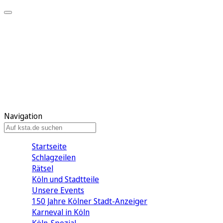
Mein KStA
Meine Artikel
Meine Region
Meine Newsletter
Mein KStA PLUS
Mein E-Paper
Navigation
Startseite
Schlagzeilen
Rätsel
Köln und Stadtteile
Unsere Events
150 Jahre Kölner Stadt-Anzeiger
Karneval in Köln