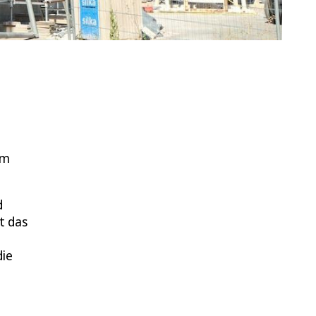
im
d
t das
die