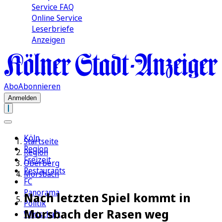
Service FAQ
Online Service
Leserbriefe
Anzeigen
Abo
Abonnieren
Anmelden
Köln
Startseite
Region
Region
Freizeit
Oberberg
Restaurants
Morsbach
FC
Panorama
Nach letzten Spiel kommt in
Politik
Morsbach der Rasen weg
Wirtschaft