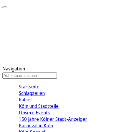
Mein KStA
Meine Artikel
Meine Region
Meine Newsletter
Mein KStA PLUS
Mein E-Paper
Navigation
Startseite
Schlagzeilen
Rätsel
Köln und Stadtteile
Unsere Events
150 Jahre Kölner Stadt-Anzeiger
Karneval in Köln