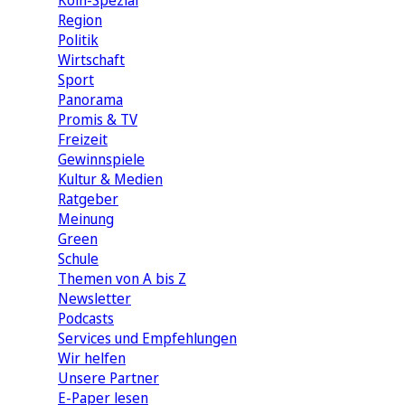
Köln-Spezial
Region
Politik
Wirtschaft
Sport
Panorama
Promis & TV
Freizeit
Gewinnspiele
Kultur & Medien
Ratgeber
Meinung
Green
Schule
Themen von A bis Z
Newsletter
Podcasts
Services und Empfehlungen
Wir helfen
Unsere Partner
E-Paper lesen