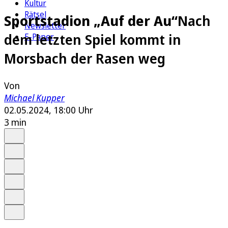
Kultur
Rätsel
Sportstadion „Auf der Au“
Nach
Newsletter
dem letzten Spiel kommt in
E-Paper
Morsbach der Rasen weg
Von
Michael Kupper
02.05.2024, 18:00 Uhr
3 min
Auf Google bevorzugen
Anhören
Schrift
Merken
Drucken
Teilen