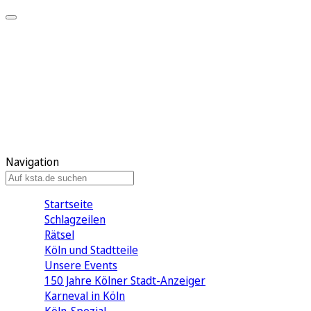
Mein KStA
Meine Artikel
Meine Region
Meine Newsletter
Mein KStA PLUS
Mein E-Paper
Navigation
Startseite
Schlagzeilen
Rätsel
Köln und Stadtteile
Unsere Events
150 Jahre Kölner Stadt-Anzeiger
Karneval in Köln