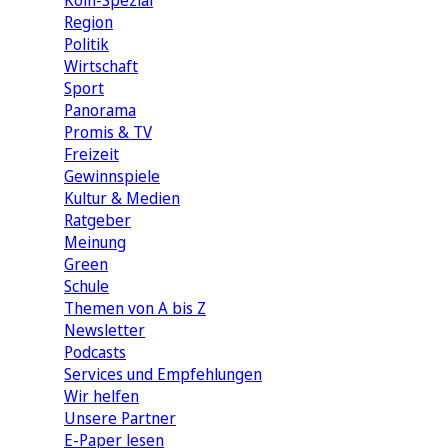
Köln-Spezial
Region
Politik
Wirtschaft
Sport
Panorama
Promis & TV
Freizeit
Gewinnspiele
Kultur & Medien
Ratgeber
Meinung
Green
Schule
Themen von A bis Z
Newsletter
Podcasts
Services und Empfehlungen
Wir helfen
Unsere Partner
E-Paper lesen