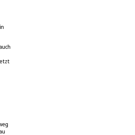
in
 auch
etzt
ßweg
bau