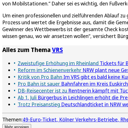
von Mobilstationen.“ Daher sei es wichtig, den Fußverk
Um einen professionellen und zielführenden Ablauf zu 
Prozess und wertet die Ergebnisse aus, damit die Gem
Gewinner des Wettbewerbs ist der gesamte Check koste
wissen genau, wo wir ansetzen wollen“, versichert Bür
Alles zum Thema
VRS
Zweistufige Erhöhung im Rheinland
Tickets für 
Reform im Schienenverkehr
NRW plant neue Gese
Kritik von Pro Bahn
Im VRS gibt es bald keine K
Pro Bahn ist sauer
Bahnfahren im Kreis Euskirch
DB-Reisecenter ist zu
Rentnerin kämpft mit Tüc
Ab 1. Juli
Bürgerbus in Leichlingen erhöht die Pre
Trotz Preisanstieg
Deutschlandticket in NRW wei
Themen:
49-Euro-Ticket
Kölner Verkehrs-Betriebe
Rhe
Mehr anzeigen