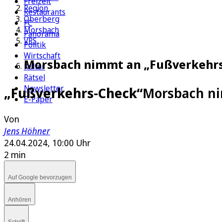
Freizeit
Region
Restaurants
Oberberg
FC
Morsbach
Panorama
VRS
Politik
Wirtschaft
Morsbach nimmt an „Fußverkehrs-
Kultur
Rätsel
Newsletter
„Fußverkehrs-Check“
Morsbach ni
E-Paper
Von
Jens Höhner
24.04.2024, 10:00 Uhr
2 min
Auf Google bevorzugen
Anhören