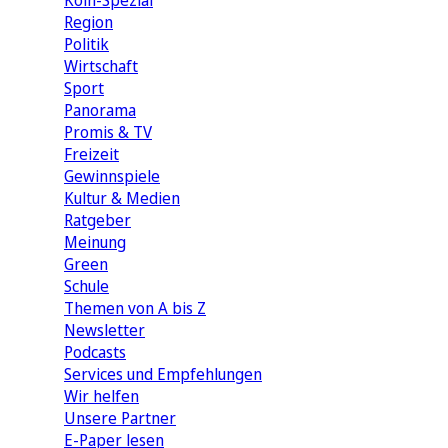
Köln-Spezial
Region
Politik
Wirtschaft
Sport
Panorama
Promis & TV
Freizeit
Gewinnspiele
Kultur & Medien
Ratgeber
Meinung
Green
Schule
Themen von A bis Z
Newsletter
Podcasts
Services und Empfehlungen
Wir helfen
Unsere Partner
E-Paper lesen