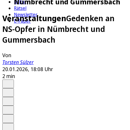
Nümbrecht und Gummersbach
Kultur
Rätsel
Newsletter
Veranstaltungen
Gedenken an
E-Paper
NS-Opfer in Nümbrecht und
Gummersbach
Von
Torsten Sülzer
20.01.2026, 18:08 Uhr
2 min
Auf Google bevorzugen
Anhören
Schrift
Merken
Drucken
Teilen