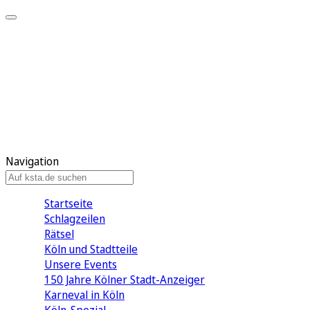
Mein KStA
Meine Artikel
Meine Region
Meine Newsletter
Mein KStA PLUS
Mein E-Paper
Navigation
Startseite
Schlagzeilen
Rätsel
Köln und Stadtteile
Unsere Events
150 Jahre Kölner Stadt-Anzeiger
Karneval in Köln