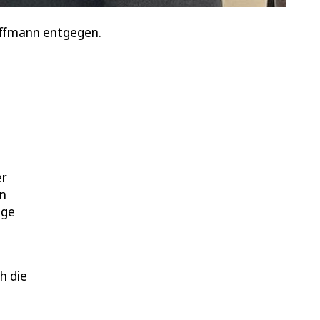
uffmann entgegen.
er
en
nge
h die