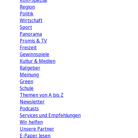
Köln-Spezial
Region
Politik
Wirtschaft
Sport
Panorama
Promis & TV
Freizeit
Gewinnspiele
Kultur & Medien
Ratgeber
Meinung
Green
Schule
Themen von A bis Z
Newsletter
Podcasts
Services und Empfehlungen
Wir helfen
Unsere Partner
E-Paper lesen