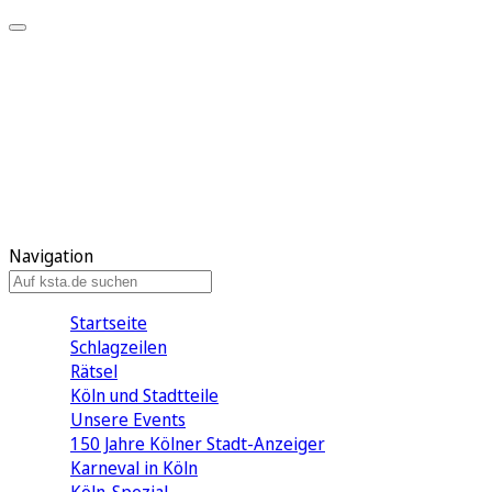
Mein KStA
Meine Artikel
Meine Region
Meine Newsletter
Mein KStA PLUS
Mein E-Paper
Navigation
Startseite
Schlagzeilen
Rätsel
Köln und Stadtteile
Unsere Events
150 Jahre Kölner Stadt-Anzeiger
Karneval in Köln