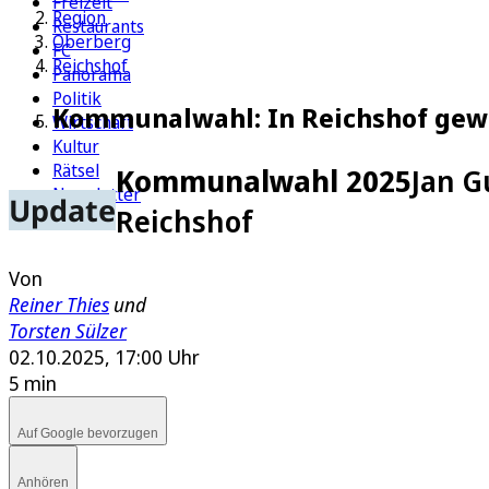
Freizeit
Region
Restaurants
Oberberg
FC
Reichshof
Panorama
Politik
Kommunalwahl: In Reichshof gewi
Wirtschaft
Kultur
Rätsel
Kommunalwahl 2025
Jan G
Newsletter
Update
Reichshof
E-Paper
Von
Reiner Thies
und
Torsten Sülzer
02.10.2025, 17:00 Uhr
5 min
Auf Google bevorzugen
Anhören