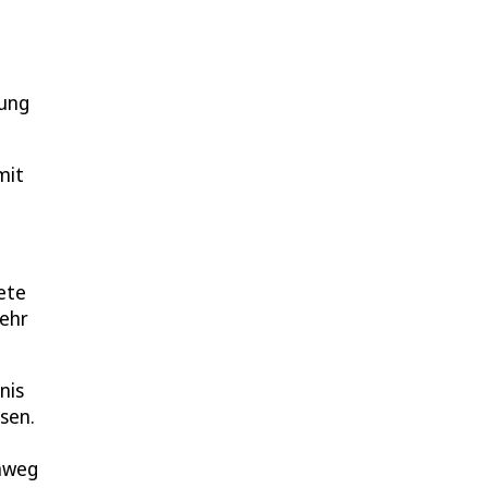
nung
mit
ete
mehr
nis
sen.
inweg