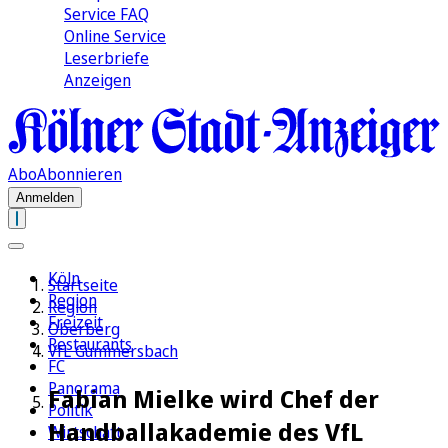
Service FAQ
Online Service
Leserbriefe
Anzeigen
Abo
Abonnieren
Anmelden
Köln
Startseite
Region
Region
Freizeit
Oberberg
Restaurants
VfL Gummersbach
FC
Panorama
Fabian Mielke wird Chef der
Politik
Handballakademie des VfL
Wirtschaft