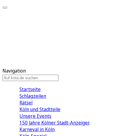
Mein KStA
Meine Artikel
Meine Region
Meine Newsletter
Mein KStA PLUS
Mein E-Paper
Navigation
Startseite
Schlagzeilen
Rätsel
Köln und Stadtteile
Unsere Events
150 Jahre Kölner Stadt-Anzeiger
Karneval in Köln