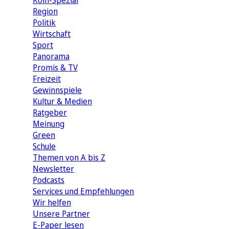
Köln-Spezial
Region
Politik
Wirtschaft
Sport
Panorama
Promis & TV
Freizeit
Gewinnspiele
Kultur & Medien
Ratgeber
Meinung
Green
Schule
Themen von A bis Z
Newsletter
Podcasts
Services und Empfehlungen
Wir helfen
Unsere Partner
E-Paper lesen