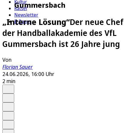
Kultur
Gummersbach
Rätsel
Newsletter
„Interne Lösung“
Der neue Chef
E-Paper
der Handballakademie des VfL
Gummersbach ist 26 Jahre jung
Von
Florian Sauer
24.06.2026, 16:00 Uhr
2 min
Auf Google bevorzugen
Anhören
Schrift
Merken
Drucken
Teilen