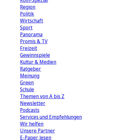
Köln-Spezial
Region
Politik
Wirtschaft
Sport
Panorama
Promis & TV
Freizeit
Gewinnspiele
Kultur & Medien
Ratgeber
Meinung
Green
Schule
Themen von A bis Z
Newsletter
Podcasts
Services und Empfehlungen
Wir helfen
Unsere Partner
E-Paper lesen