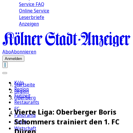
Service FAQ
Online Service
Leserbriefe
Anzeigen
Abo
Abonnieren
Anmelden
Köln
Startseite
Region
Region
Freizeit
Oberberg
Restaurants
FC
Vierte Liga: Oberberger Boris
Panorama
Schommers trainiert den 1. FC
Politik
Wirtschaft
Düren