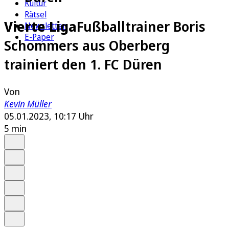
Kultur
Rätsel
Vierte Liga
Fußballtrainer Boris
Newsletter
E-Paper
Schommers aus Oberberg
trainiert den 1. FC Düren
Von
Kevin Müller
05.01.2023, 10:17 Uhr
5 min
Auf Google bevorzugen
Anhören
Schrift
Merken
Drucken
Teilen