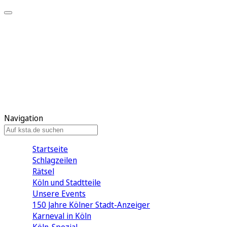
Mein KStA
Meine Artikel
Meine Region
Meine Newsletter
Mein KStA PLUS
Mein E-Paper
Navigation
Startseite
Schlagzeilen
Rätsel
Köln und Stadtteile
Unsere Events
150 Jahre Kölner Stadt-Anzeiger
Karneval in Köln