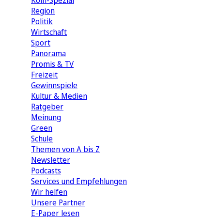
Köln-Spezial
Region
Politik
Wirtschaft
Sport
Panorama
Promis & TV
Freizeit
Gewinnspiele
Kultur & Medien
Ratgeber
Meinung
Green
Schule
Themen von A bis Z
Newsletter
Podcasts
Services und Empfehlungen
Wir helfen
Unsere Partner
E-Paper lesen