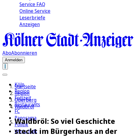
Service FAQ
Online Service
Leserbriefe
Anzeigen
Abo
Abonnieren
Anmelden
Köln
Startseite
Region
Region
Freizeit
Oberberg
Restaurants
Waldbröl
FC
Panorama
Waldbröl: So viel Geschichte
Politik
steckt im Bürgerhaus an der
Wirtschaft