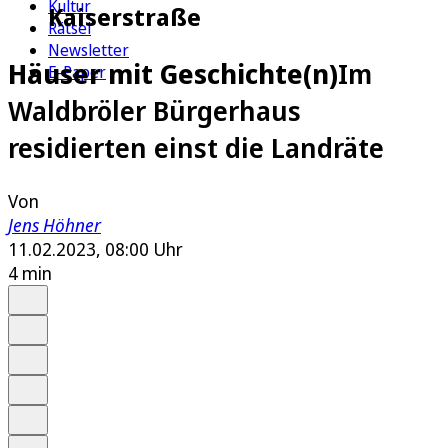
Kultur
Kaiserstraße
Rätsel
Newsletter
Häuser mit Geschichte(n)
Im
E-Paper
Waldbröler Bürgerhaus
residierten einst die Landräte
Von
Jens Höhner
11.02.2023, 08:00 Uhr
4 min
Auf Google bevorzugen
Anhören
Schrift
Merken
Drucken
Teilen