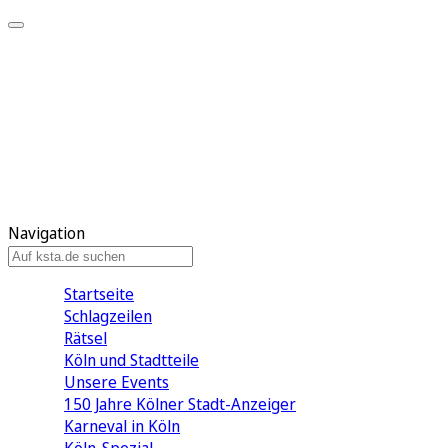
Mein KStA
Meine Artikel
Meine Region
Meine Newsletter
Mein KStA PLUS
Mein E-Paper
Navigation
Startseite
Schlagzeilen
Rätsel
Köln und Stadtteile
Unsere Events
150 Jahre Kölner Stadt-Anzeiger
Karneval in Köln