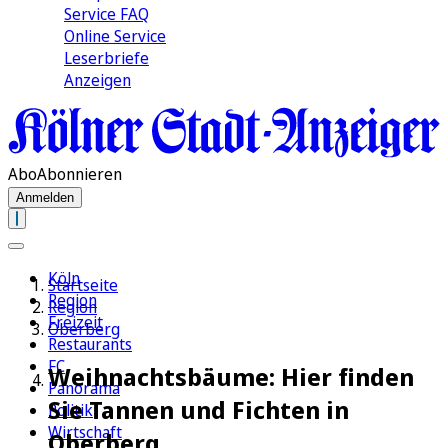
Service FAQ
Online Service
Leserbriefe
Anzeigen
Abo
Abonnieren
Anmelden
Köln
Startseite
Region
Region
Freizeit
Oberberg
Restaurants
FC
Weihnachtsbäume: Hier finden
Panorama
Sie Tannen und Fichten in
Politik
Wirtschaft
Oberberg