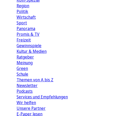
Köln-Spezial
Region
Politik
Wirtschaft
Sport
Panorama
Promis & TV
Freizeit
Gewinnspiele
Kultur & Medien
Ratgeber
Meinung
Green
Schule
Themen von A bis Z
Newsletter
Podcasts
Services und Empfehlungen
Wir helfen
Unsere Partner
E-Paper lesen