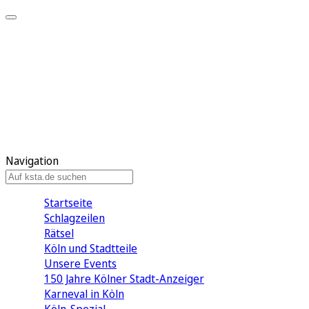
Mein KStA
Meine Artikel
Meine Region
Meine Newsletter
Mein KStA PLUS
Mein E-Paper
Navigation
Startseite
Schlagzeilen
Rätsel
Köln und Stadtteile
Unsere Events
150 Jahre Kölner Stadt-Anzeiger
Karneval in Köln