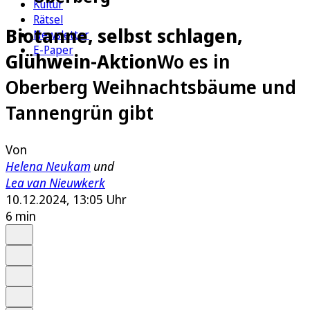
Kultur
Rätsel
Biotanne, selbst schlagen,
Newsletter
E-Paper
Glühwein-Aktion
Wo es in
Oberberg Weihnachtsbäume und
Tannengrün gibt
Von
Helena Neukam
und
Lea van Nieuwkerk
10.12.2024, 13:05 Uhr
6 min
Auf Google bevorzugen
Anhören
Schrift
Merken