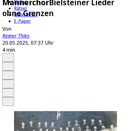
Männerchor
Bielsteiner Lieder
Kultur
Rätsel
ohne Grenzen
Newsletter
E-Paper
Von
Reiner Thies
20.05.2025, 07:37 Uhr
4 min
Auf Google bevorzugen
Anhören
Schrift
Merken
Drucken
Teilen