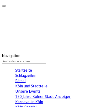
Mein KStA
Meine Artikel
Meine Region
Meine Newsletter
Mein KStA PLUS
Mein E-Paper
Navigation
Startseite
Schlagzeilen
Rätsel
Köln und Stadtteile
Unsere Events
150 Jahre Kölner Stadt-Anzeiger
Karneval in Köln