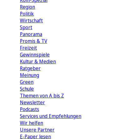
Köln-Spezial
Region
Politik
Wirtschaft
Sport
Panorama
Promis & TV
Freizeit
Gewinnspiele
Kultur & Medien
Ratgeber
Meinung
Green
Schule
Themen von A bis Z
Newsletter
Podcasts
Services und Empfehlungen
Wir helfen
Unsere Partner
E-Paper lesen