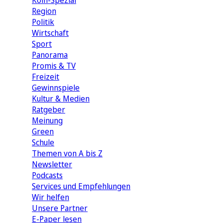
Köln-Spezial
Region
Politik
Wirtschaft
Sport
Panorama
Promis & TV
Freizeit
Gewinnspiele
Kultur & Medien
Ratgeber
Meinung
Green
Schule
Themen von A bis Z
Newsletter
Podcasts
Services und Empfehlungen
Wir helfen
Unsere Partner
E-Paper lesen