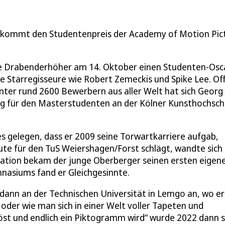
ekommt den Studentenpreis der Academy of Motion Pic
rige Drabenderhöher am 14. Oktober einen Studenten-Osc
re Starregisseure wie Robert Zemeckis und Spike Lee. Of
. Unter rund 2600 Bewerbern aus aller Welt hat sich Georg
olg für den Masterstudenten an der Kölner Kunsthochsch
s gelegen, dass er 2009 seine Torwartkarriere aufgab,
eute für den TuS Weiershagen/Forst schlägt, wandte sich
mation bekam der junge Oberberger seinen ersten eigen
nasiums fand er Gleichgesinnte.
dann an der Technischen Universität in Lemgo an, wo er
oder wie man sich in einer Welt voller Tapeten und
öst und endlich ein Piktogramm wird“ wurde 2022 dann 