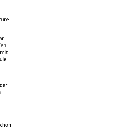
ture
ar
fen
 mit
ule
 der
e
schon