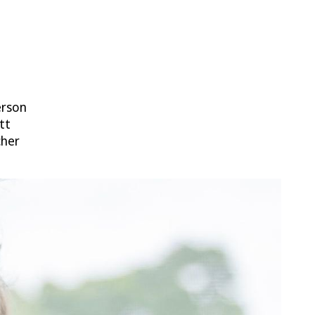
erson
tt
cher