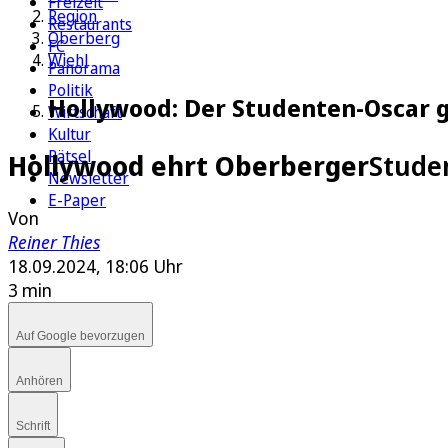
Freizeit
Region
Restaurants
Oberberg
FC
Wiehl
Panorama
Politik
Hollywood: Der Studenten-Oscar 
Wirtschaft
Kultur
Rätsel
Hollywood ehrt Oberberger
Stude
Newsletter
E-Paper
Von
Reiner Thies
18.09.2024, 18:06 Uhr
3 min
Auf Google bevorzugen
Anhören
Schrift