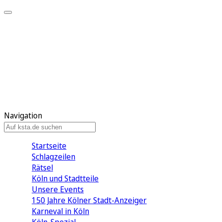
Mein KStA
Meine Artikel
Meine Region
Meine Newsletter
Mein KStA PLUS
Mein E-Paper
Navigation
Startseite
Schlagzeilen
Rätsel
Köln und Stadtteile
Unsere Events
150 Jahre Kölner Stadt-Anzeiger
Karneval in Köln