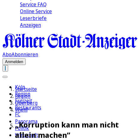
Service FAQ
Online Service
Leserbriefe
Anzeigen
Abo
Abonnieren
Anmelden
Köln
Startseite
Region
Region
Freizeit
Oberberg
Restaurants
Wiehl
FC
Panorama
„Korruption kann man nicht
Politik
allein machen“
Wirtschaft