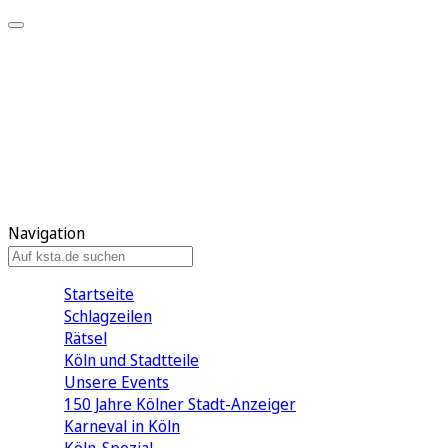
Mein KStA
Meine Artikel
Meine Region
Meine Newsletter
Mein KStA PLUS
Mein E-Paper
Navigation
Startseite
Schlagzeilen
Rätsel
Köln und Stadtteile
Unsere Events
150 Jahre Kölner Stadt-Anzeiger
Karneval in Köln