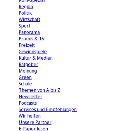
Köln-Spezial
Region
Politik
Wirtschaft
Sport
Panorama
Promis & TV
Freizeit
Gewinnspiele
Kultur & Medien
Ratgeber
Meinung
Green
Schule
Themen von A bis Z
Newsletter
Podcasts
Services und Empfehlungen
Wir helfen
Unsere Partner
E-Paper lesen