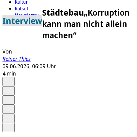
Kultur
Rätsel
Städtebau
„Korruption
Newsletter
Interview
kann man nicht allein
E-Paper
machen“
Von
Reiner Thies
09.06.2026, 06:09 Uhr
4 min
Auf Google bevorzugen
Anhören
Schrift
Merken
Drucken
Teilen