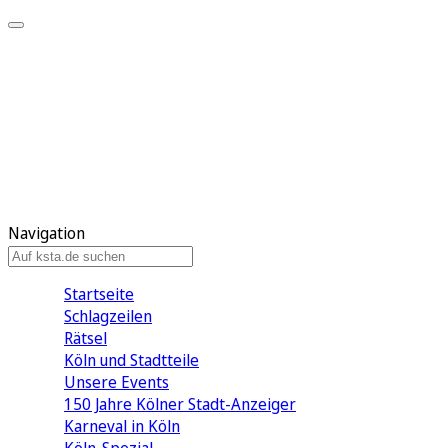
Mein KStA
Meine Artikel
Meine Region
Meine Newsletter
Mein KStA PLUS
Mein E-Paper
Navigation
Startseite
Schlagzeilen
Rätsel
Köln und Stadtteile
Unsere Events
150 Jahre Kölner Stadt-Anzeiger
Karneval in Köln