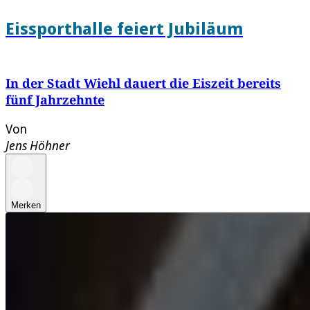
Eissporthalle feiert Jubiläum
In der Stadt Wiehl dauert die Eiszeit bereits
fünf Jahrzehnte
Von
Jens Höhner
Merken