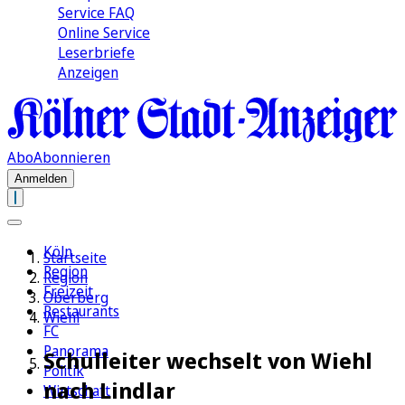
Service FAQ
Online Service
Leserbriefe
Anzeigen
Abo
Abonnieren
Anmelden
Köln
Startseite
Region
Region
Freizeit
Oberberg
Restaurants
Wiehl
FC
Panorama
Schulleiter wechselt von Wiehl
Politik
nach Lindlar
Wirtschaft