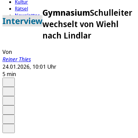
Kultur
Rätsel
Gymnasium
Schulleiter
Newsletter
Interview
wechselt von Wiehl
E-Paper
nach Lindlar
Von
Reiner Thies
24.01.2026, 10:01 Uhr
5 min
Auf Google bevorzugen
Anhören
Schrift
Merken
Drucken
Teilen