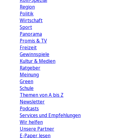
Köln-Spezial
Region
Politik
Wirtschaft
Sport
Panorama
Promis & TV
Freizeit
Gewinnspiele
Kultur & Medien
Ratgeber
Meinung
Green
Schule
Themen von A bis Z
Newsletter
Podcasts
Services und Empfehlungen
Wir helfen
Unsere Partner
E-Paper lesen