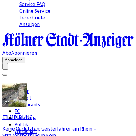
Service FAQ
Online Service
Leserbriefe
Anzeigen
Abo
Abonnieren
Anmelden
Köln
Region
Freizeit
Restaurants
FC
EILMELDUNG
Panorama
Politik
Keine Verletzten: Geisterfahrer am Rhein –
Wirtschaft
Straßensperrung in Köln