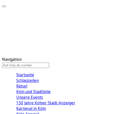
Mein KStA
Meine Artikel
Meine Region
Meine Newsletter
Mein KStA PLUS
Mein E-Paper
Navigation
Startseite
Schlagzeilen
Rätsel
Köln und Stadtteile
Unsere Events
150 Jahre Kölner Stadt-Anzeiger
Karneval in Köln