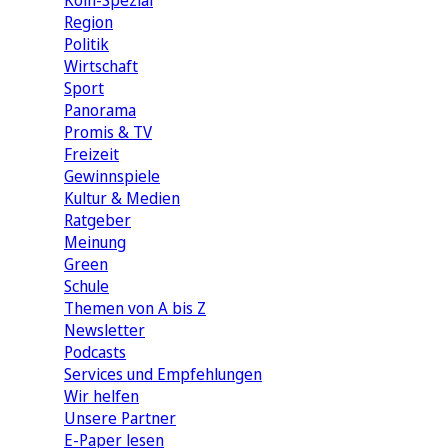
Köln-Spezial
Region
Politik
Wirtschaft
Sport
Panorama
Promis & TV
Freizeit
Gewinnspiele
Kultur & Medien
Ratgeber
Meinung
Green
Schule
Themen von A bis Z
Newsletter
Podcasts
Services und Empfehlungen
Wir helfen
Unsere Partner
E-Paper lesen