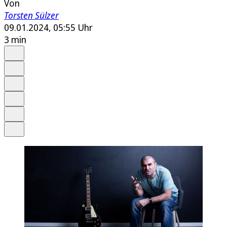
Von
Torsten Sülzer
09.01.2024, 05:55 Uhr
3 min
Auf Google bevorzugen
Anhören
Schrift
Merken
Drucken
Teilen