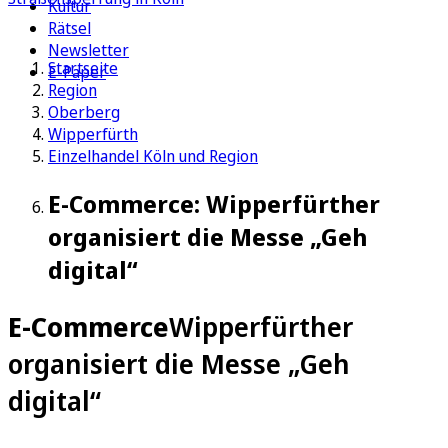
Kultur
Rätsel
Newsletter
Startseite
E-Paper
Region
Oberberg
Wipperfürth
Einzelhandel Köln und Region
E-Commerce: Wipperfürther
organisiert die Messe „Geh
digital“
E-Commerce
Wipperfürther
organisiert die Messe „Geh
digital“