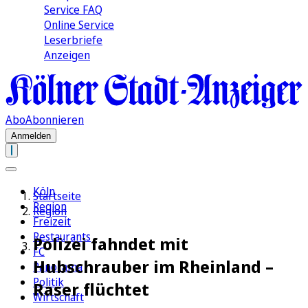
Service FAQ
Online Service
Leserbriefe
Anzeigen
Abo
Abonnieren
Anmelden
Köln
Startseite
Region
Region
Freizeit
Restaurants
Polizei fahndet mit
FC
Hubschrauber im Rheinland –
Panorama
Politik
Raser flüchtet
Wirtschaft