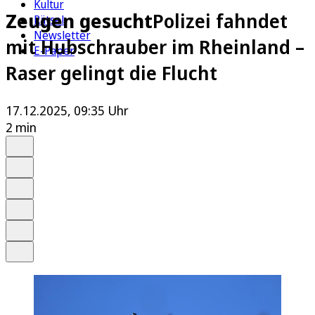
Kultur
Zeugen gesucht
Polizei fahndet
Rätsel
Newsletter
mit Hubschrauber im Rheinland –
E-Paper
Raser gelingt die Flucht
17.12.2025, 09:35 Uhr
2 min
Auf Google bevorzugen
Anhören
Schrift
Merken
Drucken
Teilen