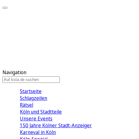
Mein KStA
Meine Artikel
Meine Region
Meine Newsletter
Mein KStA PLUS
Mein E-Paper
Navigation
Startseite
Schlagzeilen
Rätsel
Köln und Stadtteile
Unsere Events
150 Jahre Kölner Stadt-Anzeiger
Karneval in Köln