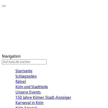
Mein KStA
Meine Artikel
Meine Region
Meine Newsletter
Mein KStA PLUS
Mein E-Paper
Navigation
Startseite
Schlagzeilen
Rätsel
Köln und Stadtteile
Unsere Events
150 Jahre Kölner Stadt-Anzeiger
Karneval in Köln