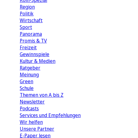
Köln-Spezial
Region
Politik
Wirtschaft
Sport
Panorama
Promis & TV
Freizeit
Gewinnspiele
Kultur & Medien
Ratgeber
Meinung
Green
Schule
Themen von A bis Z
Newsletter
Podcasts
Services und Empfehlungen
Wir helfen
Unsere Partner
E-Paper lesen