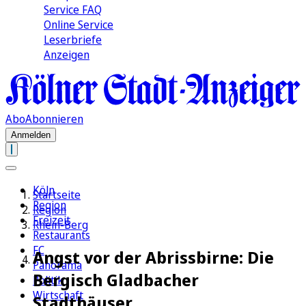
Service FAQ
Online Service
Leserbriefe
Anzeigen
Abo
Abonnieren
Anmelden
Köln
Startseite
Region
Region
Freizeit
Rhein-Berg
Restaurants
FC
Angst vor der Abrissbirne: Die
Panorama
Bergisch Gladbacher
Politik
Wirtschaft
Stadthäuser