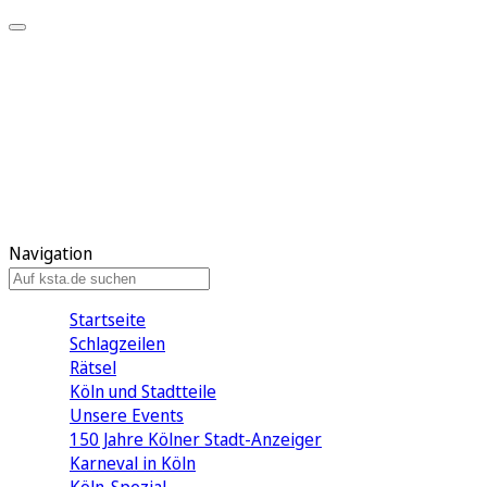
Mein KStA
Meine Artikel
Meine Region
Meine Newsletter
Mein KStA PLUS
Mein E-Paper
Navigation
Startseite
Schlagzeilen
Rätsel
Köln und Stadtteile
Unsere Events
150 Jahre Kölner Stadt-Anzeiger
Karneval in Köln