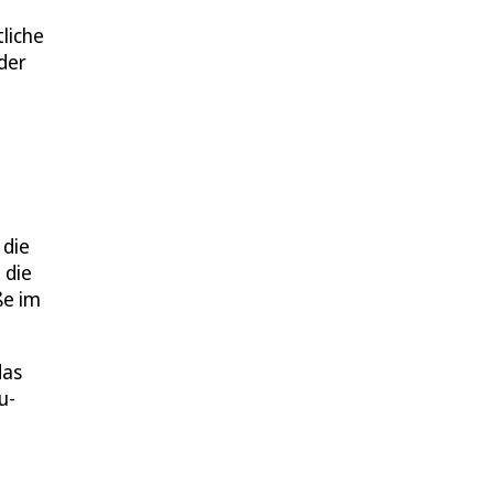
liche
der
 die
 die
ße im
das
u-