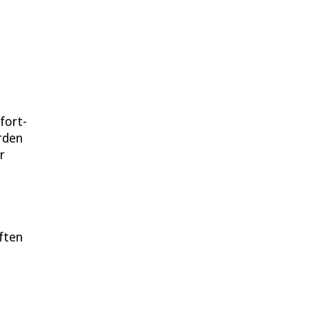
fort-
rden
r
ften