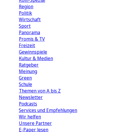
Köln-Spezial
Region
Politik
Wirtschaft
Sport
Panorama
Promis & TV
Freizeit
Gewinnspiele
Kultur & Medien
Ratgeber
Meinung
Green
Schule
Themen von A bis Z
Newsletter
Podcasts
Services und Empfehlungen
Wir helfen
Unsere Partner
E-Paper lesen