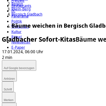
Freizeit
Region
Restaurants
Rhein-Berg
FC
Bergisch Gladbach
Panorama
Politik
Bäume weichen in Bergisch Gladba
Wirtschaft
Kultur
Rätsel
Gladbacher Sofort-Kitas
Bäume wei
Newsletter
E-Paper
17.01.2024, 06:00 Uhr
2 min
Auf Google bevorzugen
Anhören
Schrift
Merken