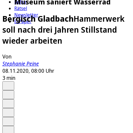
Museum saniert Wasserrad
Kultur
Rätsel
Newsletter
Bergisch Gladbach
Hammerwerk
E-Paper
soll nach drei Jahren Stillstand
wieder arbeiten
Von
Stephanie Peine
08.11.2020, 08:00 Uhr
3 min
Auf Google bevorzugen
Anhören
Schrift
Merken
Drucken
Teilen