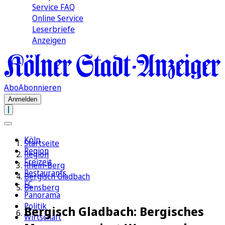
Service FAQ
Online Service
Leserbriefe
Anzeigen
Abo
Abonnieren
Anmelden
Köln
Startseite
Region
Region
Freizeit
Rhein-Berg
Restaurants
Bergisch Gladbach
FC
Bensberg
Panorama
Politik
Bergisch Gladbach: Bergisches
Wirtschaft