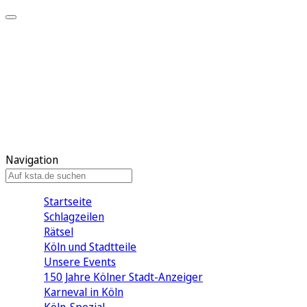
Mein KStA
Meine Artikel
Meine Region
Meine Newsletter
Mein KStA PLUS
Mein E-Paper
Navigation
Startseite
Schlagzeilen
Rätsel
Köln und Stadtteile
Unsere Events
150 Jahre Kölner Stadt-Anzeiger
Karneval in Köln