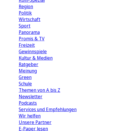
Köln-Spezial
Region
Politik
Wirtschaft
Sport
Panorama
Promis & TV
Freizeit
Gewinnspiele
Kultur & Medien
Ratgeber
Meinung
Green
Schule
Themen von A bis Z
Newsletter
Podcasts
Services und Empfehlungen
Wir helfen
Unsere Partner
E-Paper lesen