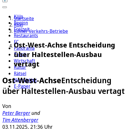
Köln
Startseite
Region
Köln
Freizeit
Kölner Verkehrs-Betriebe
Restaurants
FC
Ost-West-Achse Entscheidung
Panorama
über Haltestellen-Ausbau
Politik
Wirtschaft
vertagt
Kultur
Rätsel
Ost-West-Achse
Entscheidung
Newsletter
E-Paper
über Haltestellen-Ausbau vertagt
Von
Peter Berger
und
Tim Attenberger
03.11.2025, 21:36 Uhr