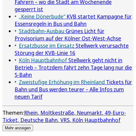
Fahrern – wo die Stadt am Wochenende
gesperrt ist
„Keine Dönerbude“
KVB startet Kampagne für
Essensregeln in Bus und Bahn
Stadtbahn-Ausbau
Grünes Licht für
Provisorium auf der Kölner Ost-West-Achse
Ersatzbusse im Einsatz
Stellwerk verursachte
Störung der KVB-Linie 16
Köln Hauptbahnhof
Stellwerk geht nicht in
Betrieb – Trotzdem fährt zehn Tage lang nur die
S-Bahn
Zweistufige Erhöhung im Rheinland
Tickets für
Bahn und Bus werden teurer – Alle Infos zum
neuen Tarif
Themen:
Rhein
Moltkestraße
Neumarkt
49-Euro-
Ticket
Deutsche Bahn
VRS
Köln Hauptbahnhof
Mehr anzeigen