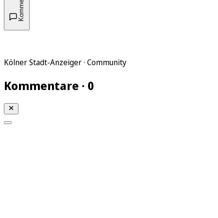
Kommentare
Kölner Stadt-Anzeiger · Community
Kommentare · 0
Mein KStA
Meine Artikel
Meine Region
Meine Newsletter
Mein KStA PLUS
Mein E-Paper