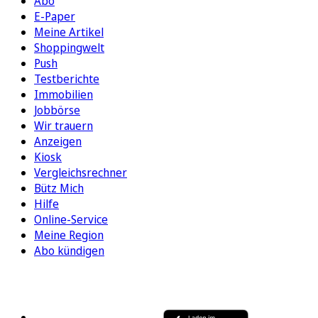
Abo
E-Paper
Meine Artikel
Shoppingwelt
Push
Testberichte
Immobilien
Jobbörse
Wir trauern
Anzeigen
Kiosk
Vergleichsrechner
Bütz Mich
Hilfe
Online-Service
Meine Region
Abo kündigen
FOLGEN SIE UNS
ENTDECKEN SIE UNSERE APP