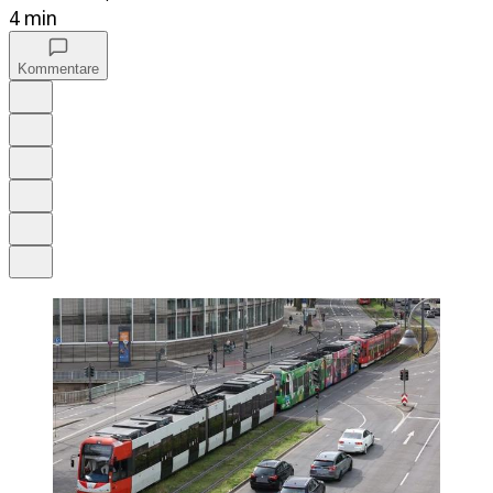
4 min
Kommentare
Auf Google bevorzugen
Anhören
Schrift
Merken
Drucken
Teilen