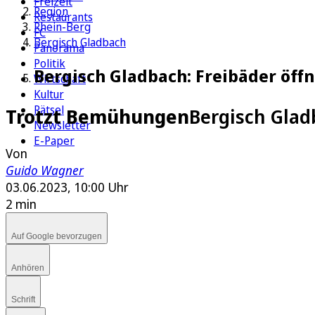
Freizeit
Region
Restaurants
Rhein-Berg
FC
Bergisch Gladbach
Panorama
Politik
Bergisch Gladbach: Freibäder öff
Wirtschaft
Kultur
Rätsel
Trotzt Bemühungen
Bergisch Glad
Newsletter
E-Paper
Von
Guido Wagner
03.06.2023, 10:00 Uhr
2 min
Auf Google bevorzugen
Anhören
Schrift