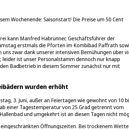
iesem Wochenende: Saisonstart! Die Preise um 50 Cent
rei kann Manfred Habrunner, Geschäftsführer der
Samstag erstmals die Pforten im Kombibad Paffrath sow
n uns zwar dank unserer intensiven Bemühungen über vi
r, leider ist unser Personalstamm dennoch nur knapp
r den Badbetrieb in diesem Sommer zunächst nur mit
Freibädern wurden erhöht
ag, 3. Juni, außer an Feiertagen wie gewohnt von 10 bi
d ab einer Tagestemperatur von 25 Grad getrennt vom
 Hallenbad und umgekehrt ist an diesen Tagen nicht mögl
it eingeschränkten Öffnungszeiten. Bei trockenem Wette