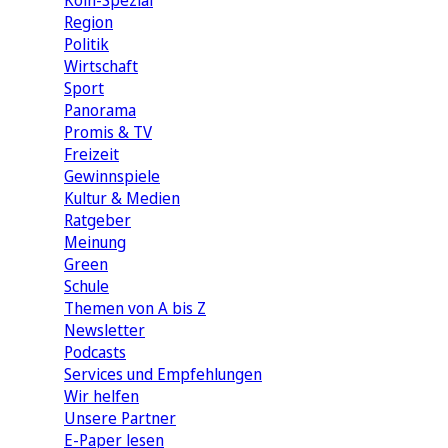
Köln-Spezial
Region
Politik
Wirtschaft
Sport
Panorama
Promis & TV
Freizeit
Gewinnspiele
Kultur & Medien
Ratgeber
Meinung
Green
Schule
Themen von A bis Z
Newsletter
Podcasts
Services und Empfehlungen
Wir helfen
Unsere Partner
E-Paper lesen