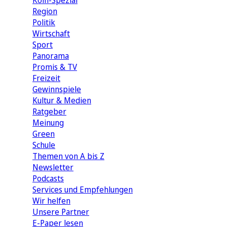
Köln-Spezial
Region
Politik
Wirtschaft
Sport
Panorama
Promis & TV
Freizeit
Gewinnspiele
Kultur & Medien
Ratgeber
Meinung
Green
Schule
Themen von A bis Z
Newsletter
Podcasts
Services und Empfehlungen
Wir helfen
Unsere Partner
E-Paper lesen