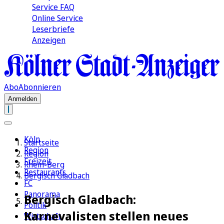
Service FAQ
Online Service
Leserbriefe
Anzeigen
Abo
Abonnieren
Anmelden
Köln
Startseite
Region
Region
Freizeit
Rhein-Berg
Restaurants
Bergisch Gladbach
FC
Panorama
Bergisch Gladbach:
Politik
Karnevalisten stellen neues
Wirtschaft