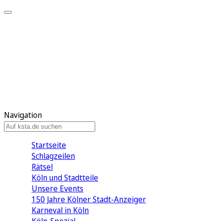
Mein KStA
Meine Artikel
Meine Region
Meine Newsletter
Mein KStA PLUS
Mein E-Paper
Navigation
Startseite
Schlagzeilen
Rätsel
Köln und Stadtteile
Unsere Events
150 Jahre Kölner Stadt-Anzeiger
Karneval in Köln