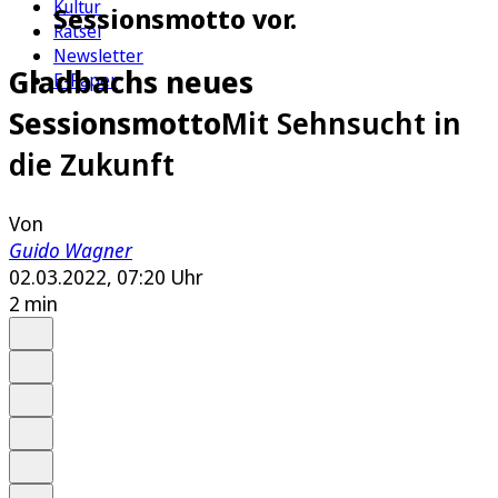
Kultur
Sessionsmotto vor.
Rätsel
Newsletter
Gladbachs neues
E-Paper
Sessionsmotto
Mit Sehnsucht in
die Zukunft
Von
Guido Wagner
02.03.2022, 07:20 Uhr
2 min
Auf Google bevorzugen
Anhören
Schrift
Merken
Drucken
Teilen