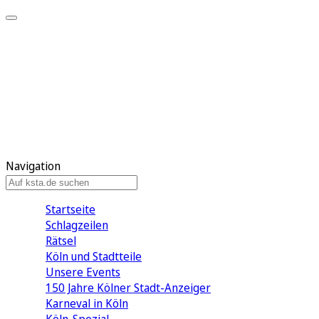
Mein KStA
Meine Artikel
Meine Region
Meine Newsletter
Mein KStA PLUS
Mein E-Paper
Navigation
Startseite
Schlagzeilen
Rätsel
Köln und Stadtteile
Unsere Events
150 Jahre Kölner Stadt-Anzeiger
Karneval in Köln