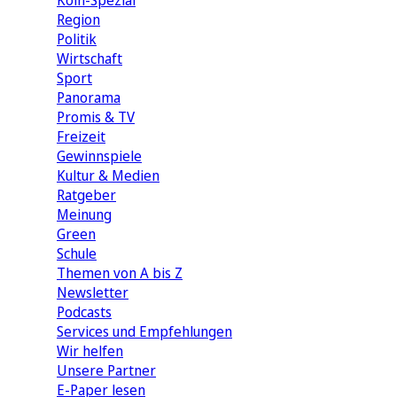
Köln-Spezial
Region
Politik
Wirtschaft
Sport
Panorama
Promis & TV
Freizeit
Gewinnspiele
Kultur & Medien
Ratgeber
Meinung
Green
Schule
Themen von A bis Z
Newsletter
Podcasts
Services und Empfehlungen
Wir helfen
Unsere Partner
E-Paper lesen