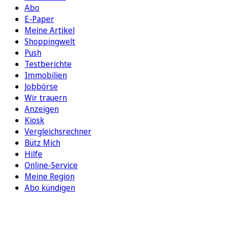
Abo
E-Paper
Meine Artikel
Shoppingwelt
Push
Testberichte
Immobilien
Jobbörse
Wir trauern
Anzeigen
Kiosk
Vergleichsrechner
Bütz Mich
Hilfe
Online-Service
Meine Region
Abo kündigen
FOLGEN SIE UNS
ENTDECKEN SIE UNSERE APP