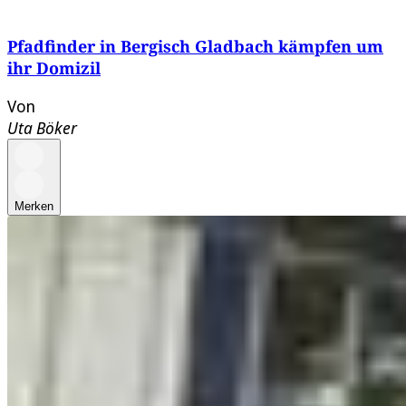
Pfadfinder in Bergisch Gladbach kämpfen um
ihr Domizil
Von
Uta Böker
Merken