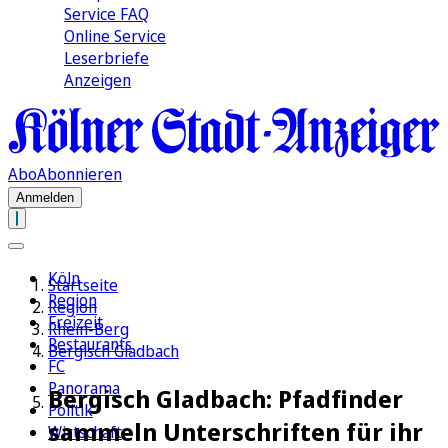
Service FAQ
Online Service
Leserbriefe
Anzeigen
Abo
Abonnieren
Anmelden
Köln
Startseite
Region
Region
Freizeit
Rhein-Berg
Restaurants
Bergisch Gladbach
FC
Panorama
Bergisch Gladbach: Pfadfinder
Politik
sammeln Unterschriften für ihr
Wirtschaft