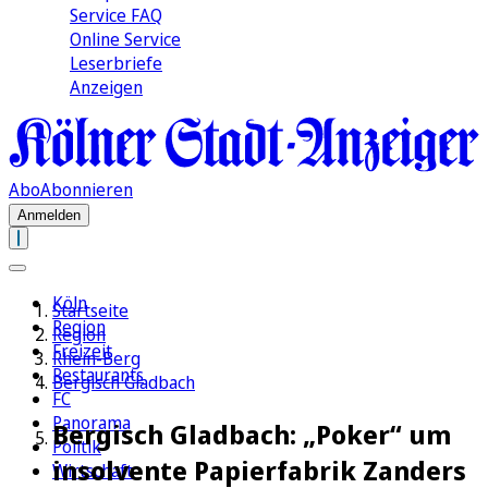
Service FAQ
Online Service
Leserbriefe
Anzeigen
Abo
Abonnieren
Anmelden
Köln
Startseite
Region
Region
Freizeit
Rhein-Berg
Restaurants
Bergisch Gladbach
FC
Panorama
Bergisch Gladbach: „Poker“ um
Politik
insolvente Papierfabrik Zanders
Wirtschaft