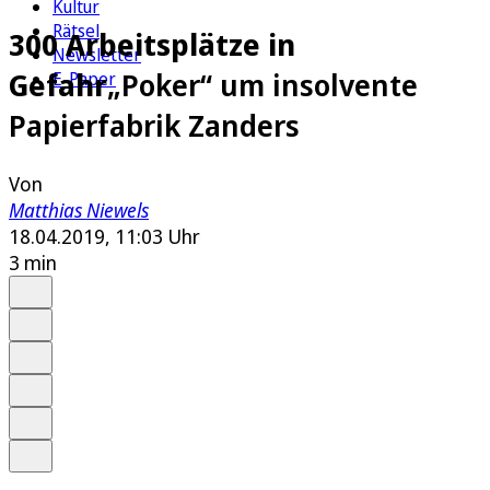
Kultur
Rätsel
300 Arbeitsplätze in
Newsletter
Gefahr
„Poker“ um insolvente
E-Paper
Papierfabrik Zanders
Von
Matthias Niewels
18.04.2019, 11:03 Uhr
3 min
Auf Google bevorzugen
Anhören
Schrift
Merken
Drucken
Teilen