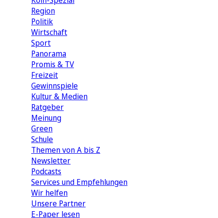
Köln-Spezial
Region
Politik
Wirtschaft
Sport
Panorama
Promis & TV
Freizeit
Gewinnspiele
Kultur & Medien
Ratgeber
Meinung
Green
Schule
Themen von A bis Z
Newsletter
Podcasts
Services und Empfehlungen
Wir helfen
Unsere Partner
E-Paper lesen