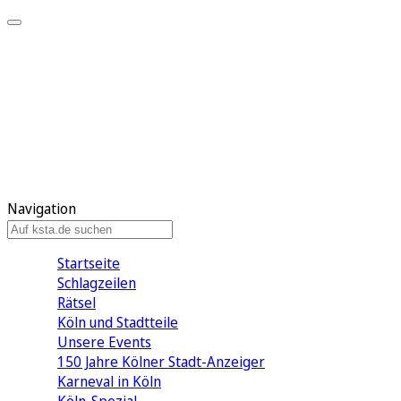
Mein KStA
Meine Artikel
Meine Region
Meine Newsletter
Mein KStA PLUS
Mein E-Paper
Navigation
Startseite
Schlagzeilen
Rätsel
Köln und Stadtteile
Unsere Events
150 Jahre Kölner Stadt-Anzeiger
Karneval in Köln