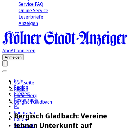
Service FAQ
Online Service
Leserbriefe
Anzeigen
Abo
Abonnieren
Anmelden
Köln
Startseite
Region
Region
Freizeit
Rhein-Berg
Restaurants
Bergisch Gladbach
FC
Panorama
Bergisch Gladbach: Vereine
Politik
lehnen Unterkunft auf
Wirtschaft