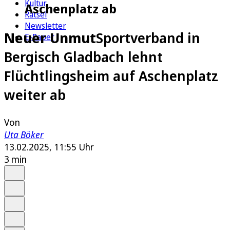
Kultur
Aschenplatz ab
Rätsel
Newsletter
Neuer Unmut
Sportverband in
E-Paper
Bergisch Gladbach lehnt
Flüchtlingsheim auf Aschenplatz
weiter ab
Von
Uta Böker
13.02.2025, 11:55 Uhr
3 min
Auf Google bevorzugen
Anhören
Schrift
Merken