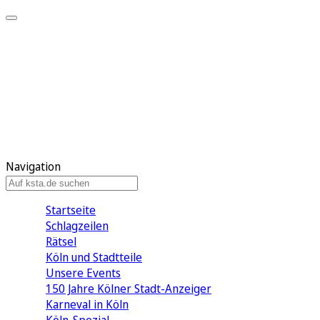
Mein KStA
Meine Artikel
Meine Region
Meine Newsletter
Mein KStA PLUS
Mein E-Paper
Navigation
Startseite
Schlagzeilen
Rätsel
Köln und Stadtteile
Unsere Events
150 Jahre Kölner Stadt-Anzeiger
Karneval in Köln