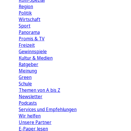
Köln-Spezial
Region
Politik
Wirtschaft
Sport
Panorama
Promis & TV
Freizeit
Gewinnspiele
Kultur & Medien
Ratgeber
Meinung
Green
Schule
Themen von A bis Z
Newsletter
Podcasts
Services und Empfehlungen
Wir helfen
Unsere Partner
E-Paper lesen