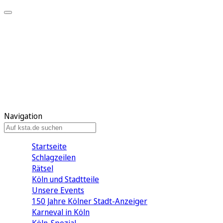
Mein KStA
Meine Artikel
Meine Region
Meine Newsletter
Mein KStA PLUS
Mein E-Paper
Navigation
Startseite
Schlagzeilen
Rätsel
Köln und Stadtteile
Unsere Events
150 Jahre Kölner Stadt-Anzeiger
Karneval in Köln