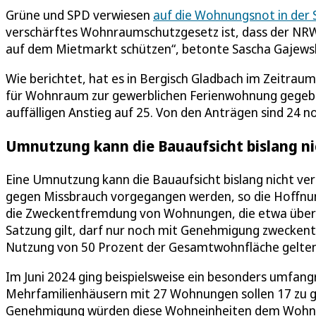
Grüne und SPD verwiesen
auf die Wohnungsnot in der 
verschärftes Wohnraumschutzgesetz ist, dass der NRW
auf dem Mietmarkt schützen“, betonte Sascha Gajewsk
Wie berichtet, hat es in Bergisch Gladbach im Zeitra
für Wohnraum zur gewerblichen Ferienwohnung gegeben.
auffälligen Anstieg auf 25. Von den Anträgen sind 24 noc
Umnutzung kann die Bauaufsicht bislang n
Eine Umnutzung kann die Bauaufsicht bislang nicht ve
gegen Missbrauch vorgegangen werden, so die Hoffnun
die Zweckentfremdung von Wohnungen, die etwa über I
Satzung gilt, darf nur noch mit Genehmigung zwecke
Nutzung von 50 Prozent der Gesamtwohnfläche gelten, 
Im Juni 2024 ging beispielsweise ein besonders umfangr
Mehrfamilienhäusern mit 27 Wohnungen sollen 17 zu 
Genehmigung würden diese Wohneinheiten dem Wohnu