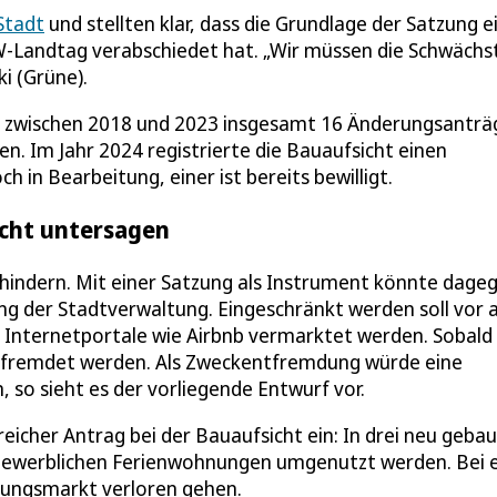
Stadt
und stellten klar, dass die Grundlage der Satzung e
-Landtag verabschiedet hat. „Wir müssen die Schwächs
i (Grüne).
um zwischen 2018 und 2023 insgesamt 16 Änderungsanträ
 Im Jahr 2024 registrierte die Bauaufsicht einen
h in Bearbeitung, einer ist bereits bewilligt.
icht untersagen
rhindern. Mit einer Satzung als Instrument könnte dage
g der Stadtverwaltung. Eingeschränkt werden soll vor 
nternetportale wie Airbnb vermarktet werden. Sobald 
ntfremdet werden. Als Zweckentfremdung würde eine
so sieht es der vorliegende Entwurf vor.
eicher Antrag bei der Bauaufsicht ein: In drei neu geba
gewerblichen Ferienwohnungen umgenutzt werden. Bei e
ngsmarkt verloren gehen.