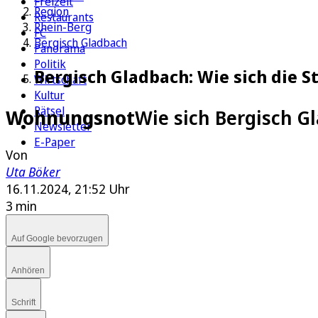
Freizeit
Region
Restaurants
Rhein-Berg
FC
Bergisch Gladbach
Panorama
Politik
Bergisch Gladbach: Wie sich die 
Wirtschaft
Kultur
Rätsel
Wohnungsnot
Wie sich Bergisch G
Newsletter
E-Paper
Von
Uta Böker
16.11.2024, 21:52 Uhr
3 min
Auf Google bevorzugen
Anhören
Schrift