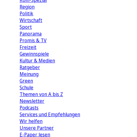
Köln-Spezial
Region
Politik
Wirtschaft
Sport
Panorama
Promis & TV
Freizeit
Gewinnspiele
Kultur & Medien
Ratgeber
Meinung
Green
Schule
Themen von A bis Z
Newsletter
Podcasts
Services und Empfehlungen
Wir helfen
Unsere Partner
E-Paper lesen