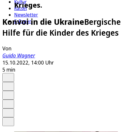
Kultur
Krieges.
Rätsel
Newsletter
Konvoi in die Ukraine
Bergische
E-Paper
Hilfe für die Kinder des Krieges
Von
Guido Wagner
15.10.2022, 14:00 Uhr
5 min
Auf Google bevorzugen
Anhören
Schrift
Merken
Drucken
Teilen