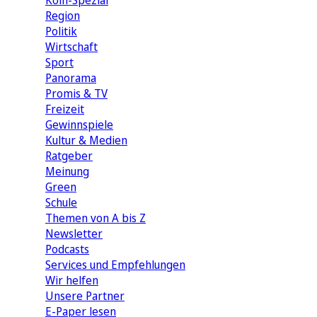
Köln-Spezial
Region
Politik
Wirtschaft
Sport
Panorama
Promis & TV
Freizeit
Gewinnspiele
Kultur & Medien
Ratgeber
Meinung
Green
Schule
Themen von A bis Z
Newsletter
Podcasts
Services und Empfehlungen
Wir helfen
Unsere Partner
E-Paper lesen