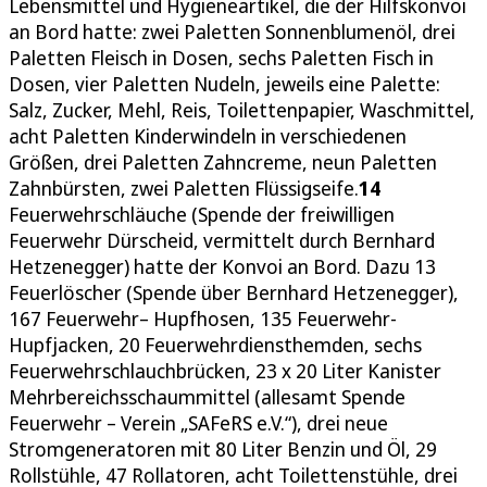
Lebensmittel und Hygieneartikel, die der Hilfskonvoi
an Bord hatte: zwei Paletten Sonnenblumenöl, drei
Paletten Fleisch in Dosen, sechs Paletten Fisch in
Dosen, vier Paletten Nudeln, jeweils eine Palette:
Salz, Zucker, Mehl, Reis, Toilettenpapier, Waschmittel,
acht Paletten Kinderwindeln in verschiedenen
Größen, drei Paletten Zahncreme, neun Paletten
Zahnbürsten, zwei Paletten Flüssigseife.
14
Feuerwehrschläuche (Spende der freiwilligen
Feuerwehr Dürscheid, vermittelt durch Bernhard
Hetzenegger) hatte der Konvoi an Bord. Dazu 13
Feuerlöscher (Spende über Bernhard Hetzenegger),
167 Feuerwehr– Hupfhosen, 135 Feuerwehr-
Hupfjacken, 20 Feuerwehrdiensthemden, sechs
Feuerwehrschlauchbrücken, 23 x 20 Liter Kanister
Mehrbereichsschaummittel (allesamt Spende
Feuerwehr – Verein „SAFeRS e.V.“), drei neue
Stromgeneratoren mit 80 Liter Benzin und Öl, 29
Rollstühle, 47 Rollatoren, acht Toilettenstühle, drei