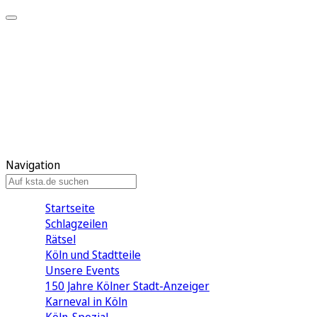
Mein KStA
Meine Artikel
Meine Region
Meine Newsletter
Mein KStA PLUS
Mein E-Paper
Navigation
Startseite
Schlagzeilen
Rätsel
Köln und Stadtteile
Unsere Events
150 Jahre Kölner Stadt-Anzeiger
Karneval in Köln