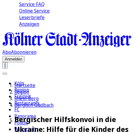
Service FAQ
Online Service
Leserbriefe
Anzeigen
Abo
Abonnieren
Anmelden
Köln
Startseite
Region
Region
Freizeit
Rhein-Berg
Restaurants
Bergisch Gladbach
FC
Panorama
Bergischer Hilfskonvoi in die
Politik
Ukraine: Hilfe für die Kinder des
Wirtschaft