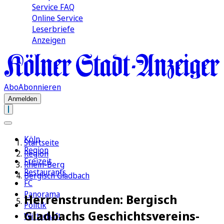
Service FAQ
Online Service
Leserbriefe
Anzeigen
Abo
Abonnieren
Anmelden
Köln
Startseite
Region
Region
Freizeit
Rhein-Berg
Restaurants
Bergisch Gladbach
FC
Panorama
Herrenstrunden: Bergisch
Politik
Gladbachs Geschichtsvereins-
Wirtschaft