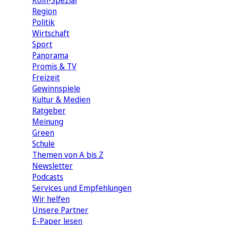
Köln-Spezial
Region
Politik
Wirtschaft
Sport
Panorama
Promis & TV
Freizeit
Gewinnspiele
Kultur & Medien
Ratgeber
Meinung
Green
Schule
Themen von A bis Z
Newsletter
Podcasts
Services und Empfehlungen
Wir helfen
Unsere Partner
E-Paper lesen