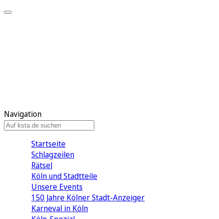
Mein KStA
Meine Artikel
Meine Region
Meine Newsletter
Mein KStA PLUS
Mein E-Paper
Navigation
Startseite
Schlagzeilen
Rätsel
Köln und Stadtteile
Unsere Events
150 Jahre Kölner Stadt-Anzeiger
Karneval in Köln