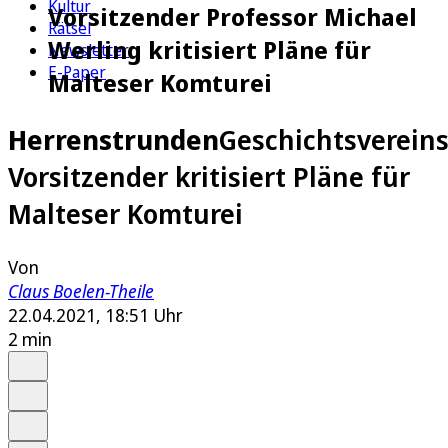
Kultur
Vorsitzender Professor Michael
Rätsel
Werling kritisiert Pläne für
Newsletter
E-Paper
Malteser Komturei
Herrenstrunden
Geschichtsvereins
Vorsitzender kritisiert Pläne für
Malteser Komturei
Von
Claus Boelen-Theile
22.04.2021, 18:51 Uhr
2 min
Auf Google bevorzugen
Anhören
Schrift