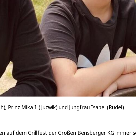
h), Prinz Mika I. (Juzwik) und Jungfrau Isabel (Rudel).
n auf dem Grillfest der Großen Bensberger KG immer 