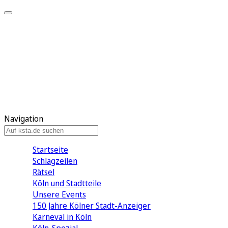
Mein KStA
Meine Artikel
Meine Region
Meine Newsletter
Mein KStA PLUS
Mein E-Paper
Navigation
Startseite
Schlagzeilen
Rätsel
Köln und Stadtteile
Unsere Events
150 Jahre Kölner Stadt-Anzeiger
Karneval in Köln