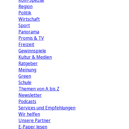
Köln-Spezial
Region
Politik
Wirtschaft
Sport
Panorama
Promis & TV
Freizeit
Gewinnspiele
Kultur & Medien
Ratgeber
Meinung
Green
Schule
Themen von A bis Z
Newsletter
Podcasts
Services und Empfehlungen
Wir helfen
Unsere Partner
E-Paper lesen