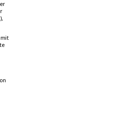
ner
r
),
 mit
te
ion