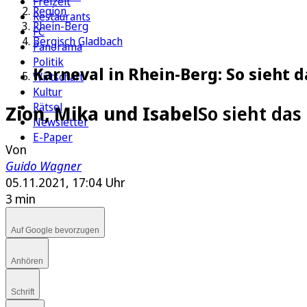
Freizeit
Region
Restaurants
Rhein-Berg
FC
Bergisch Gladbach
Panorama
Politik
Karneval in Rhein-Berg: So sieht 
Wirtschaft
Kultur
Rätsel
Zion, Mika und Isabel
So sieht das
Newsletter
E-Paper
Von
Guido Wagner
05.11.2021, 17:04 Uhr
3 min
Auf Google bevorzugen
Anhören
Schrift