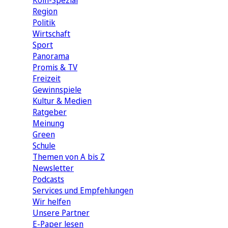
Köln-Spezial
Region
Politik
Wirtschaft
Sport
Panorama
Promis & TV
Freizeit
Gewinnspiele
Kultur & Medien
Ratgeber
Meinung
Green
Schule
Themen von A bis Z
Newsletter
Podcasts
Services und Empfehlungen
Wir helfen
Unsere Partner
E-Paper lesen