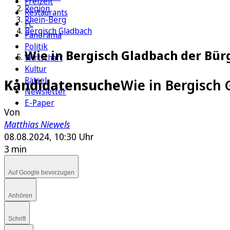
Freizeit
Region
Restaurants
Rhein-Berg
FC
Bergisch Gladbach
Panorama
Politik
Wie in Bergisch Gladbach der Bür
Wirtschaft
Kultur
Rätsel
Kandidatensuche
Wie in Bergisch 
Newsletter
E-Paper
Von
Matthias Niewels
08.08.2024, 10:30 Uhr
3 min
Auf Google bevorzugen
Anhören
Schrift