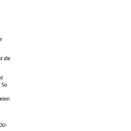
e
t die
at
. So
n
teien
DU-