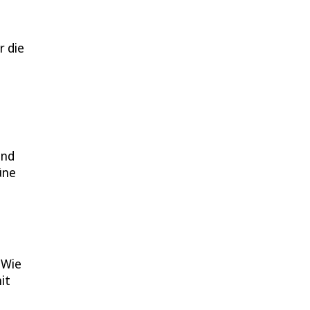
r die
und
üne
 Wie
it