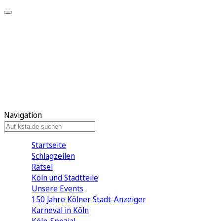
Mein KStA
Meine Artikel
Meine Region
Meine Newsletter
Mein KStA PLUS
Mein E-Paper
Navigation
Startseite
Schlagzeilen
Rätsel
Köln und Stadtteile
Unsere Events
150 Jahre Kölner Stadt-Anzeiger
Karneval in Köln