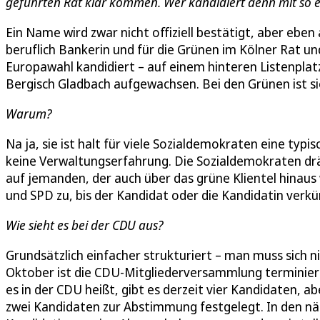
geführten Rat klar kommen. Wer kandidiert denn mit so e
Ein Name wird zwar nicht offiziell bestätigt, aber eben 
beruflich Bankerin und für die Grünen im Kölner Rat un
Europawahl kandidiert – auf einem hinteren Listenplatz
Bergisch Gladbach aufgewachsen. Bei den Grünen ist si
Warum?
Na ja, sie ist halt für viele Sozialdemokraten eine typi
keine Verwaltungserfahrung. Die Sozialdemokraten dr
auf jemanden, der auch über das grüne Klientel hinaus
und SPD zu, bis der Kandidat oder die Kandidatin verk
Wie sieht es bei der CDU aus?
Grundsätzlich einfacher strukturiert – man muss sich n
Oktober ist die CDU-Mitgliederversammlung terminiert. 
es in der CDU heißt, gibt es derzeit vier Kandidaten, 
zwei Kandidaten zur Abstimmung festgelegt. In den n