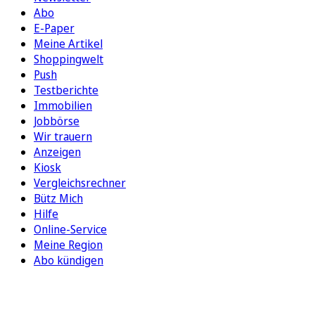
Abo
E-Paper
Meine Artikel
Shoppingwelt
Push
Testberichte
Immobilien
Jobbörse
Wir trauern
Anzeigen
Kiosk
Vergleichsrechner
Bütz Mich
Hilfe
Online-Service
Meine Region
Abo kündigen
FOLGEN SIE UNS
ENTDECKEN SIE UNSERE APP