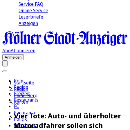
Service FAQ
Online Service
Leserbriefe
Anzeigen
Abo
Abonnieren
Anmelden
Köln
Startseite
Region
Region
Freizeit
Rhein-Berg
Restaurants
Kürten
FC
Panorama
Vier Tote: Auto- und überholter
Politik
Motoradfahrer sollen sich
Wirtschaft