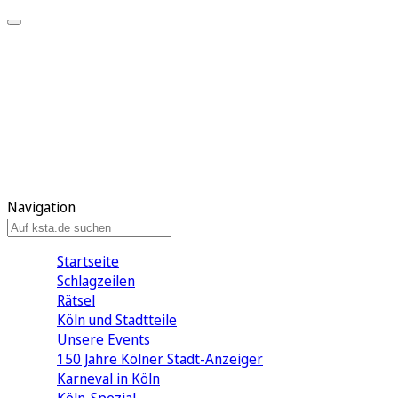
Mein KStA
Meine Artikel
Meine Region
Meine Newsletter
Mein KStA PLUS
Mein E-Paper
Navigation
Startseite
Schlagzeilen
Rätsel
Köln und Stadtteile
Unsere Events
150 Jahre Kölner Stadt-Anzeiger
Karneval in Köln