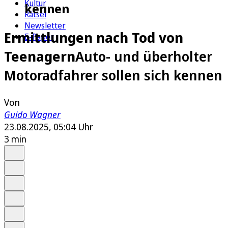
Kultur
kennen
Rätsel
Newsletter
Ermittlungen nach Tod von
E-Paper
Teenagern
Auto- und überholter
Motoradfahrer sollen sich kennen
Von
Guido Wagner
23.08.2025, 05:04 Uhr
3 min
Auf Google bevorzugen
Anhören
Schrift
Merken
Drucken
Teilen