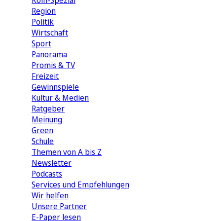
Köln-Spezial
Region
Politik
Wirtschaft
Sport
Panorama
Promis & TV
Freizeit
Gewinnspiele
Kultur & Medien
Ratgeber
Meinung
Green
Schule
Themen von A bis Z
Newsletter
Podcasts
Services und Empfehlungen
Wir helfen
Unsere Partner
E-Paper lesen